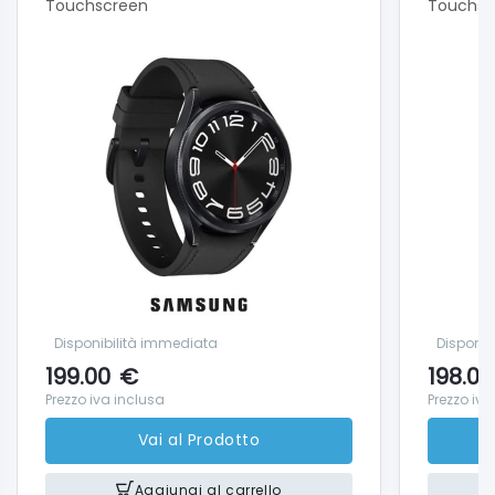
Touchscreen
Touchsc
Disponibilità immediata
Disponib
199.00
€
198.00
Prezzo iva inclusa
Prezzo iva
Vai al Prodotto
Aggiungi al carrello