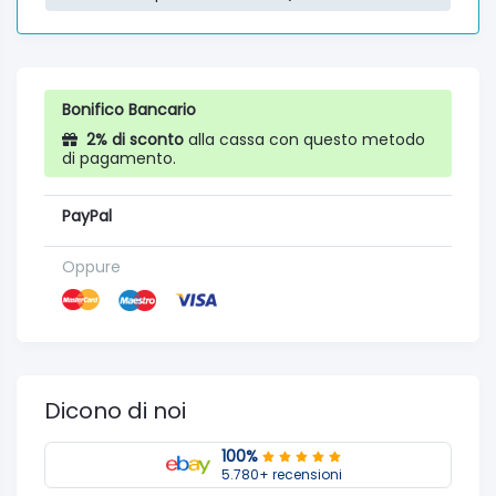
Bonifico Bancario
2% di sconto
alla cassa con questo metodo
di pagamento.
PayPal
Oppure
Dicono di noi
100%
5.780+ recensioni