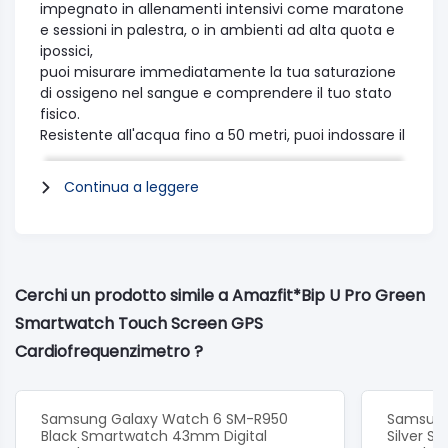
impegnato in allenamenti intensivi come maratone
e sessioni in palestra, o in ambienti ad alta quota e
ipossici,
puoi misurare immediatamente la tua saturazione
di ossigeno nel sangue e comprendere il tuo stato
fisico.
Resistente all'acqua fino a 50 metri, puoi indossare il
Bip U per il nuoto e seguirà i tuoi movimenti e
registrerà i tuoi risultati anche sott'acqua.
Continua a leggere
Sono disponibili 50 quadranti per adattarsi al tuo
umore e al tuo abbigliamento, oppure puoi caricare
le tue foto per un quadrante più personalizzato.
Amazfit Bip U Pro supporta anche quadranti animati
che rendono ogni sguardo al tuo orologio
Cerchi un prodotto simile a Amazfit*Bip U Pro Green
un'esperienza unica.
Smartwatch Touch Screen GPS
Cardiofrequenzimetro ?
Samsung Galaxy Watch 6 SM-R950
Samsung
Black Smartwatch 43mm Digital
Silver S