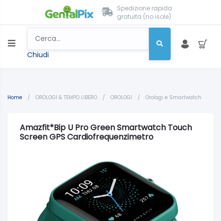
Spedizione rapida
gratuita (no isole)
Chiudi
Home
/
OROLOGI & TEMPO LIBERO
/
OROLOGI
/
Orologi e Smartwatch
Amazfit*Bip U Pro Green Smartwatch Touch
Screen GPS Cardiofrequenzimetro