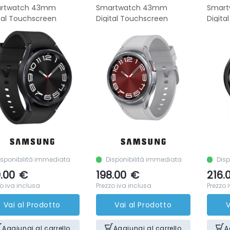
rtwatch 43mm
Smartwatch 43mm
Smar
tal Touchscreen
Digital Touchscreen
Digita
isponibilità immediata
Disponibilità immediata
Disp
.00
€
198.00
€
216.
o iva inclusa
Prezzo iva inclusa
Prezzo 
Vai al Prodotto
Vai al Prodotto
V
Aggiungi al carrello
Aggiungi al carrello
A