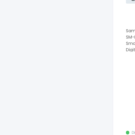
Sam
SM-R
Sma
Digi
D