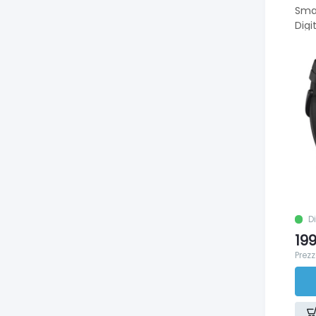
Sma
Digi
D
199
Prezz