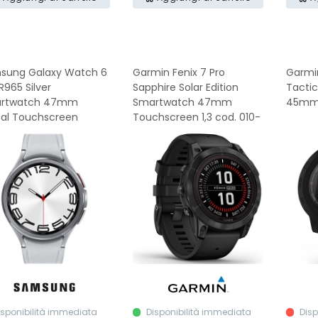
sung Galaxy Watch 6
Garmin Fenix 7 Pro
Garmin
965 Silver
Sapphire Solar Edition
Tactic
rtwatch 47mm
Smartwatch 47mm
45mm 
tal Touchscreen
Touchscreen 1,3 cod. 010-
02777-11
isponibilità immediata
Disponibilità immediata
Disp