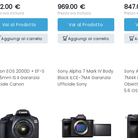
2.00
€
969.00
€
847.
o iva inclusa
Prezzo iva inclusa
Prezzo 
Vai al Prodotto
Vai al Prodotto
V
Aggiungi al carrello
Aggiungi al carrello
A
on EOS 2000D + EF-S
Sony Alpha 7 Mark IV Body
Sony A
5mm IS II Garanzia
Black ILCE-7M4 Garanzia
7M4K 
ciale Canon
Ufficiale Sony
Obiet
5.6 OS
Sony