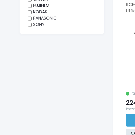
ILC
FUJIFILM
Uffi
KODAK
PANASONIC
SONY
D
22
Prezz