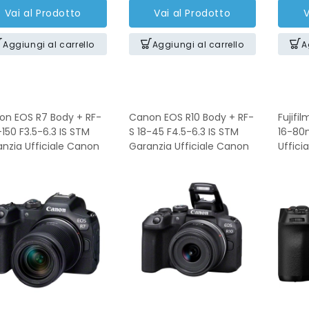
Vai al Prodotto
Vai al Prodotto
V
Aggiungi al carrello
Aggiungi al carrello
A
on EOS R7 Body + RF-
Canon EOS R10 Body + RF-
Fujifi
-150 F3.5-6.3 IS STM
S 18-45 F4.5-6.3 IS STM
16-80
nzia Ufficiale Canon
Garanzia Ufficiale Canon
Ufficia