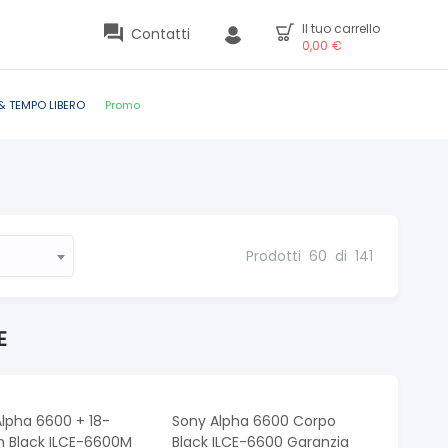
Il tuo carrello
Contatti
0,00
€
& TEMPO LIBERO
Promo
Prodotti
60
di
141
E
lpha 6600 + 18-
Sony Alpha 6600 Corpo
 Black ILCE-6600M
Black ILCE-6600 Garanzia