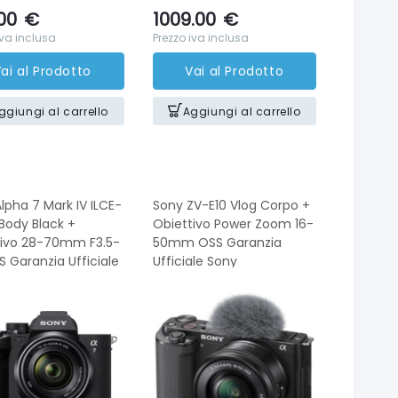
00
€
1009.00
€
iva inclusa
Prezzo iva inclusa
ai al Prodotto
Vai al Prodotto
ggiungi al carrello
Aggiungi al carrello
lpha 7 Mark IV ILCE-
Sony ZV-E10 Vlog Corpo +
Body Black +
Obiettivo Power Zoom 16-
tivo 28-70mm F3.5-
50mm OSS Garanzia
S Garanzia Ufficiale
Ufficiale Sony