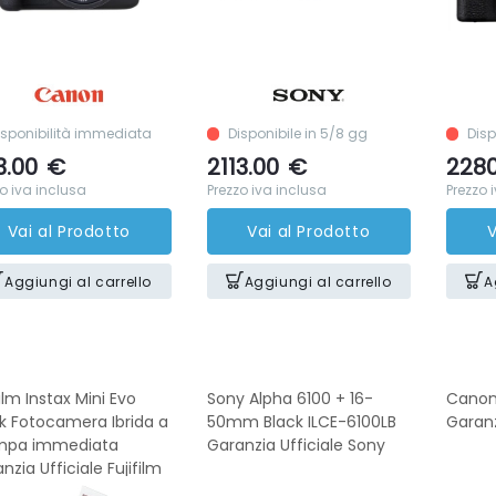
isponibilità immediata
Disponibile in 5/8 gg
Disp
3.00
€
2113.00
€
2280
o iva inclusa
Prezzo iva inclusa
Prezzo 
Vai al Prodotto
Vai al Prodotto
V
Aggiungi al carrello
Aggiungi al carrello
A
film Instax Mini Evo
Sony Alpha 6100 + 16-
Canon
k Fotocamera Ibrida a
50mm Black ILCE-6100LB
Garanz
mpa immediata
Garanzia Ufficiale Sony
nzia Ufficiale Fujifilm