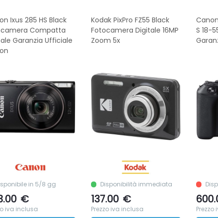
n Ixus 285 HS Black
Kodak PixPro FZ55 Black
Canon
ocamera Compatta
Fotocamera Digitale 16MP
S 18-
tale Garanzia Ufficiale
Zoom 5x
Garanz
on
isponibile in 5/8 gg
Disponibilità immediata
Disp
3.00
€
137.00
€
600.
o iva inclusa
Prezzo iva inclusa
Prezzo 