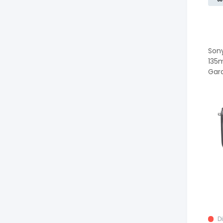
Sony
135
Gara
D