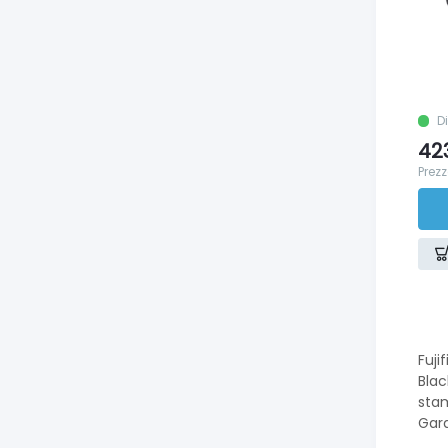
D
42
Prezz
Fuji
Blac
sta
Gara