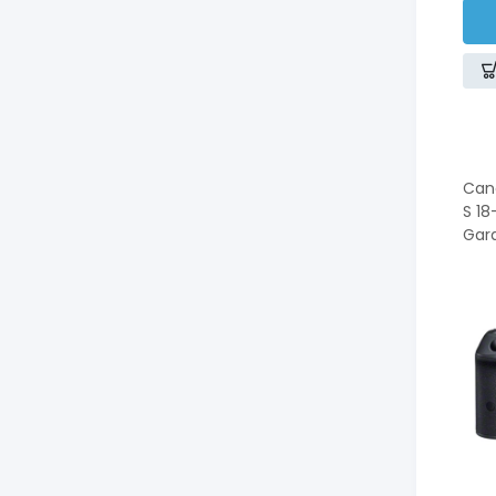
Can
S 18
Gara