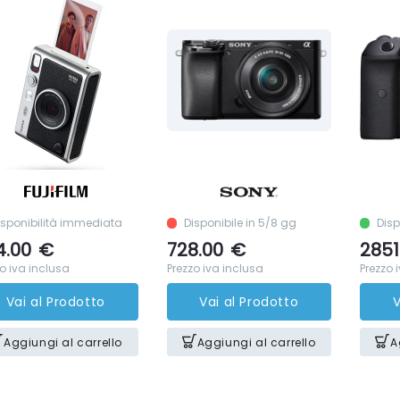
isponibilità immediata
Disponibile in 5/8 gg
Disp
4.00
€
728.00
€
2851
o iva inclusa
Prezzo iva inclusa
Prezzo 
Vai al Prodotto
Vai al Prodotto
V
Aggiungi al carrello
Aggiungi al carrello
A