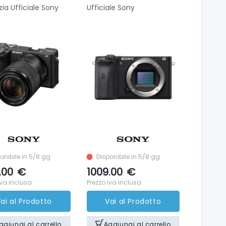
ia Ufficiale Sony
Ufficiale Sony
onibile in 5/8 gg
Disponibile in 5/8 gg
.00
€
1009.00
€
iva inclusa
Prezzo iva inclusa
ai al Prodotto
Vai al Prodotto
ggiungi al carrello
Aggiungi al carrello