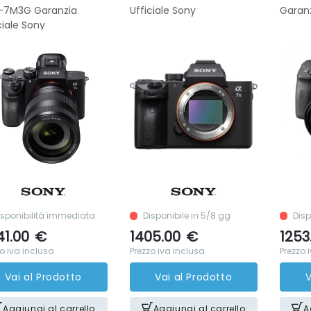
E-7M3G Garanzia
Ufficiale Sony
Garanz
ciale Sony
isponibilità immediata
Disponibile in 5/8 gg
Disp
41.00
€
1405.00
€
1253
o iva inclusa
Prezzo iva inclusa
Prezzo 
Vai al Prodotto
Vai al Prodotto
V
Aggiungi al carrello
Aggiungi al carrello
A