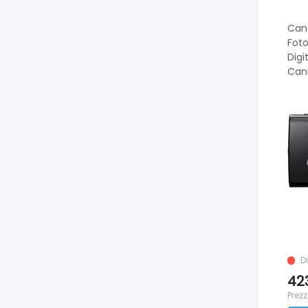
Cano
Fot
Digi
Can
D
42
Prezz