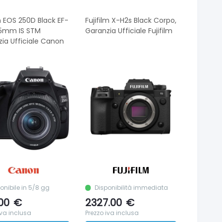
 EOS 250D Black EF-
Fujifilm X-H2s Black Corpo,
55mm IS STM
Garanzia Ufficiale Fujifilm
ia Ufficiale Canon
onibile in 5/8 gg
Disponibilità immediata
00
€
2327.00
€
iva inclusa
Prezzo iva inclusa