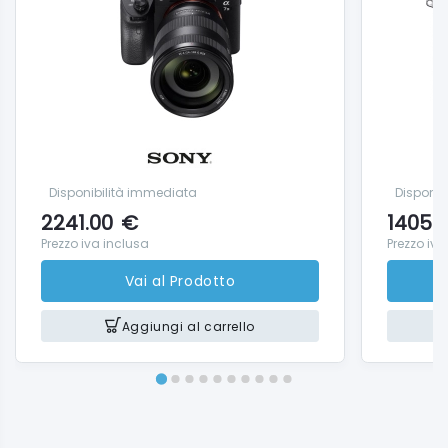
Disponibilità immediata
Disponib
2241.00
€
1405.
Prezzo iva inclusa
Prezzo iva
Vai al Prodotto
Aggiungi al carrello