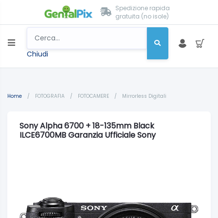
Spedizione rapida
gratuita (no isole)
Chiudi
Home
/
FOTOGRAFIA
/
FOTOCAMERE
/
Mirrorless Digitali
Sony Alpha 6700 + 18-135mm Black
ILCE6700MB Garanzia Ufficiale Sony