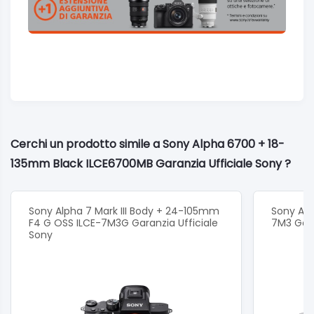
Cerchi un prodotto simile a Sony Alpha 6700 + 18-
135mm Black ILCE6700MB Garanzia Ufficiale Sony ?
Sony Alpha 7 Mark III Body + 24-105mm
Sony Alph
F4 G OSS ILCE-7M3G Garanzia Ufficiale
7M3 Gara
Sony