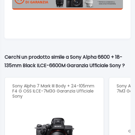
Cerchi un prodotto simile a Sony Alpha 6600 + 18-
135mm Black ILCE-6600M Garanzia Ufficiale Sony ?
Sony Alpha 7 Mark III Body + 24-105mm
Sony Alph
F4 G OSS ILCE-7M3G Garanzia Ufficiale
7M3 Gara
Sony