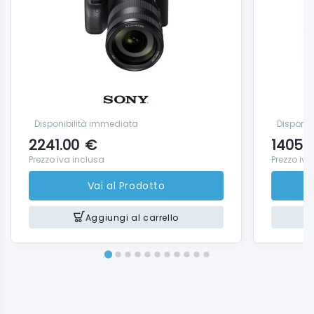
Disponibilità immediata
Disponib
2241.00
€
1405.
Prezzo iva inclusa
Prezzo iva
Vai al Prodotto
Aggiungi al carrello