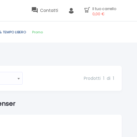
Il tuo carrello
Contatti
0,00
€
& TEMPO LIBERO
Promo
Prodotti
1
di
1
enser