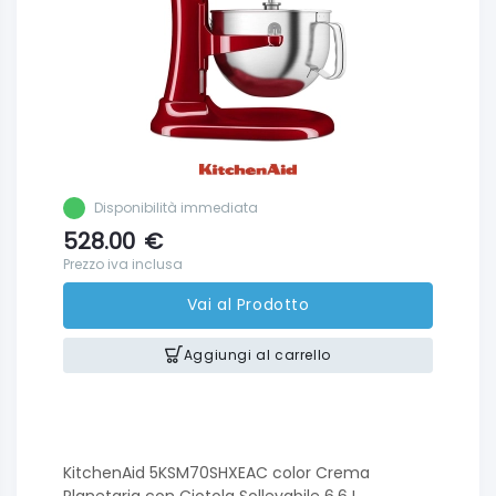
Disponibilità immediata
528.00
€
Prezzo iva inclusa
Vai al Prodotto
Aggiungi al carrello
KitchenAid 5KSM70SHXEAC color Crema
Planetaria con Ciotola Sollevabile 6,6 L