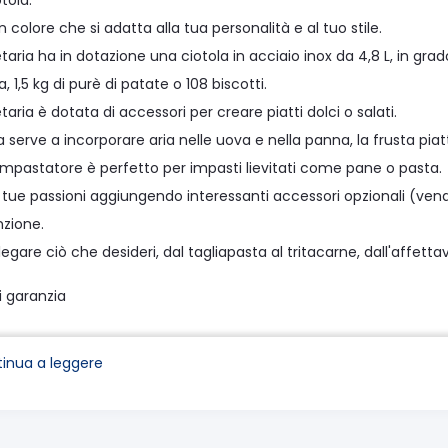
otola.
n colore che si adatta alla tua personalità e al tuo stile.
taria ha in dotazione una ciotola in acciaio inox da 4,8 L, in grad
 1,5 kg di purè di patate o 108 biscotti.
taria è dotata di accessori per creare piatti dolci o salati.
a serve a incorporare aria nelle uova e nella panna, la frusta piat
impastatore è perfetto per impasti lievitati come pane o pasta.
e tue passioni aggiungendo interessanti accessori opzionali (ve
nzione.
legare ciò che desideri, dal tagliapasta al tritacarne, dall'affetta
i garanzia
iche Tecniche
inua a leggere
 motore AC (Alternating current)