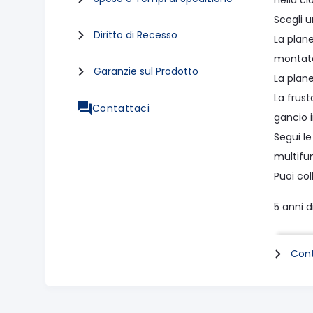
nella ci
Scegli u
Diritto di Recesso
La plane
montata,
Garanzie sul Prodotto
La plane
La frust
Contattaci
gancio 
Segui l
multifu
Puoi col
5 anni d
Specif
Cont
Tipo di