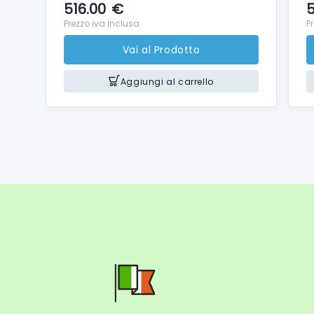
516.00
€
5
Altezza
Prezzo iva inclusa
P
Larghe
Vai al Prodotto
Profond
Peso ne
Aggiungi al carrello
Material
Peso lo
Pasta s
Albume
Panna 
Torta (
Pane (i
Puré di
Biscott
Tipo di