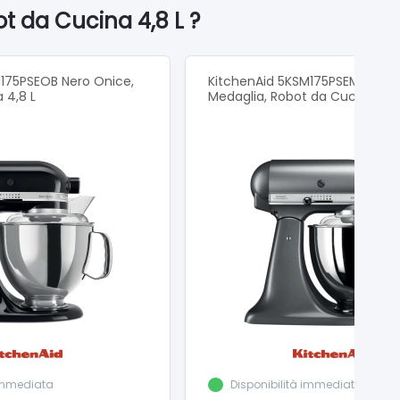
t da Cucina 4,8 L ?
175PSEOB Nero Onice,
KitchenAid 5KSM175PSEMS Arge
 4,8 L
Medaglia, Robot da Cucina 4,8
 immediata
Disponibilità immediata