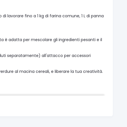
o di lavorare fino a 1 kg di farina comune, 1 L di panna
ta è adatta per mescolare gli ingredienti pesanti e il
nduti separatamente) all'attacco per accessori
verdure al macina cereali, e liberare la tua creatività.