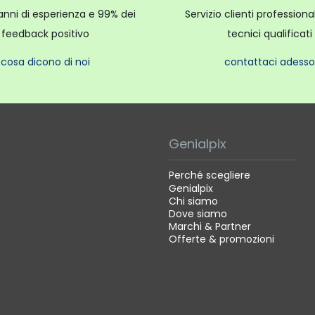
fezione contiene:
anni di esperienza e 99% dei
Servizio clienti profession
feedback positivo
tecnici qualificati
ella planetaria
cosa dicono di noi
contattaci adesso
da 4,8 L in acciaio inox
da 3 L in acciaio inox
io versatore antispruzzo
 filo
Genialpix
impastatore
iatta
Perché scegliere
Genialpix
on bordo flessibile
Chi siamo
Dove siamo
Marchi & Partner
Offerte & promozioni