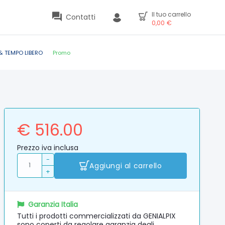
Il tuo carrello
Contatti
0,00
€
& TEMPO LIBERO
Promo
€ 516.00
Prezzo iva inclusa
-
Aggiungi al carrello
+
Garanzia Italia
Tutti i prodotti commercializzati da GENIALPIX
sono coperti da regolare garanzia degli