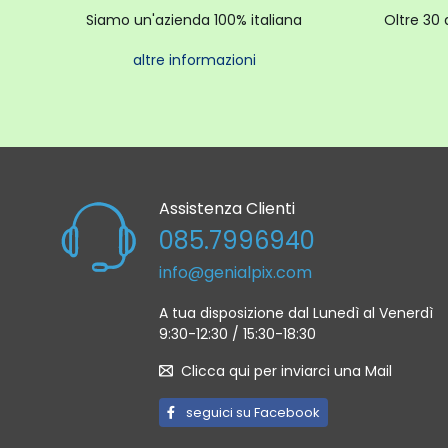
La con
Siamo un'azienda 100% italiana
Oltre 30 
altre informazioni
Corpo d
Ciotola 
Ciotola 
Coperch
Frusta a
Assistenza Clienti
Gancio 
085.7996940
Frusta p
Frusta c
info@genialpix.com
A tua disposizione dal Lunedì al Venerdì
9:30-12:30 / 15:30-18:30
Clicca qui per inviarci una Mail
seguici su Facebook