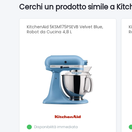
Potenza
Cerchi un prodotto simile a Kit
Voltag
Intensit
Potenz
KitchenAid 5KSM175PSEVB Velvet Blue,
K
Robot da Cucina 4,8 L
R
Freque
Velocit
Velocit
Funzio
Capacit
Corpo i
Lunghe
Capacit
Control
Altezza
Larghe
Profond
Disponibilità immediata