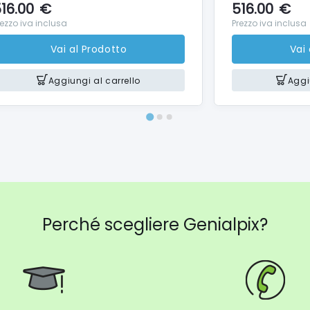
16.00
€
516.00
€
 imballo 413
rezzo iva inclusa
Prezzo iva inclusa
zza imballo 406
Vai al Prodotto
Vai
ità imballo 273
tto (kg) 10.98
Aggiungi al carrello
Aggi
e della ciotola - Acciaio inossidabile
rdo (kg) 12.22
foglia : grammi di farina 0.5
 uovo 12
montata (L) 1
kg) 2.7
mpasto lievitato = idratazione 55%) 2
Perché scegliere Genialpix?
 patate 1.5
i (standard 5,1 cm) 108
 spina Euro