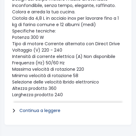
inconfondibile, senza tempo, elegante, raffinato.
Colora e arreda la tua cucina.
Ciotola da 4,8 L in acciaio inox per lavorare fino a 1
kg di farina comune e 12 albumi (medi)
Specifiche tecniche:
Potenza 300 W
Tipo di motore Corrente alternata con Direct Drive
Voltaggio (V) 220 - 240
Intensità di corrente elettrica (A) Non disponibile
Frequenza (Hz) 50/60 Hz
Massima velocità di rotazione 220
Minima velocità di rotazione 58
Selezione delle velocità Ibrido elettronico
Altezza prodotto 360
Larghezza prodotto 240
Profondità prodotto 370
Altezza confezione 413
Continua a leggere
Larghezza confezione 406
profondità confezione 273
Peso netto (kg) 10,4
Peso lordo (kg) 11,3