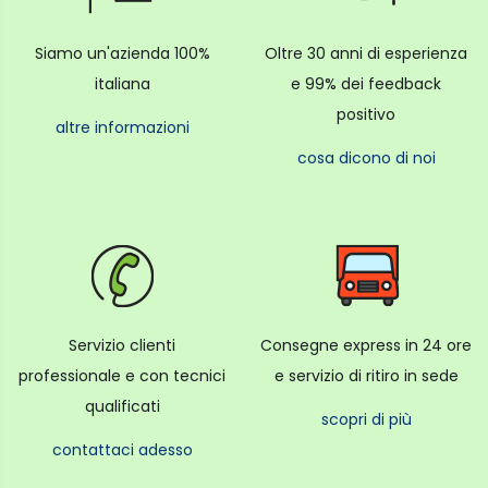
Pasta sfoglia : grammi di farina 3,2 kg
Biscotti (standard 5,1 cm) 108 unità (9 dozzine)
Siamo un'azienda 100%
Oltre 30 anni di esperienza
Accessori compresi nel kit:
italiana
e 99% dei feedback
frusta a filo, frusta piatta, gancio impastatore,
ciotola da 4,8 L
positivo
altre informazioni
cosa dicono di noi
Servizio clienti
Consegne express in 24 ore
professionale e con tecnici
e servizio di ritiro in sede
qualificati
scopri di più
contattaci adesso