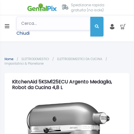
Spedizione rapida
gratuita (no isole)
Chiudi
Home
/
ELETTRODOMESTICI
/
ELETTRODOMESTICI DA CUCINA
/
Impastatrici & Planetarie
KitchenAid 5KSM125ECU Argento Medaglia,
Robot da Cucina 4,8 L