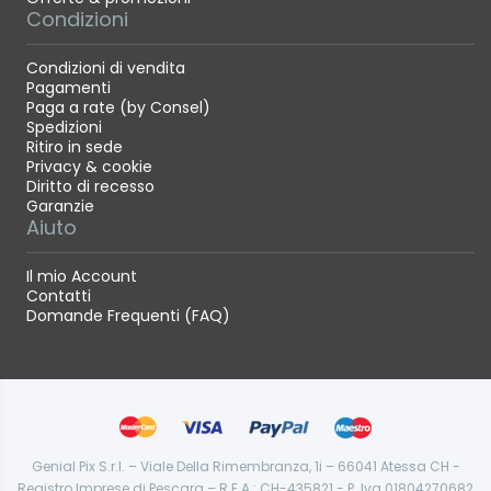
Condizioni
Condizioni di vendita
Pagamenti
Paga a rate (by Consel)
Spedizioni
Ritiro in sede
Privacy & cookie
Diritto di recesso
Garanzie
Aiuto
Il mio Account
Contatti
Domande Frequenti (FAQ)
Genial Pix S.r.l. – Viale Della Rimembranza, 1i – 66041 Atessa CH -
Registro Imprese di Pescara – R.E.A.: CH-435821 - P. Iva 01804270682