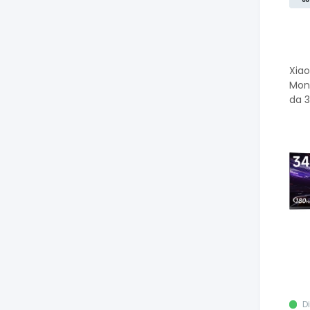
Xia
Mon
da 3
D