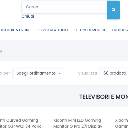
Chiudi
OCAMERE & DRONI
TELEVISORI & AUDIO
ELETTRODOMESTICI
OROLOGI 
R
a per
Visualizza
Scegli ordinamento
60 prodotti
TELEVISORI E MO
omi Curved Gaming
Xiaomi Mini LED Gaming
Xiaomi
tor G34WQi 34 Pollici,
Monitor G Pro 27i Display
Gaming