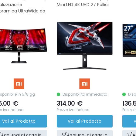
alizzazione
Mini LED 4K UHD 27 Pollici
oramica UltraWide da
isponibile in 5/8 gg
Disponibilità immediata
Disp
6.00
€
314.00
€
136.
o iva inclusa
Prezzo iva inclusa
Prezzo 
Vai al Prodotto
Vai al Prodotto
V
Aggiungi al carrello
Aggiungi al carrello
A