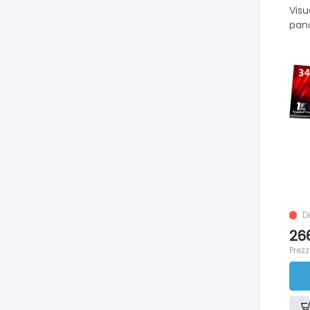
Visu
pan
21:9
D
26
Prezz