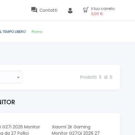
Il tuo carrello
Contatti
0,00
€
& TEMPO LIBERO
Promo
Prodotti
5
di
5
NITOR
 G27i 2026 Monitor
Xiaomi 2K Gaming
 da 27 Pollici
Monitor G27Qi 2026 27