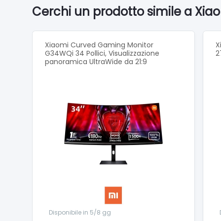
Disabili
Cerchi un prodotto simile a Xiao
Azione 
Lo sche
Xiaomi Curved Gaming Monitor
X
G34WQi 34 Pollici, Visualizzazione
2
fluida.
panoramica UltraWide da 21:9
Il temp
Tecnolo
La sincr
dinamic
Mostra 
Con Qua
realisti
La coper
I vari g
Disponibile in 5/8 gg