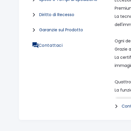
Eccezio
Premium 
Diritto di Recesso
La tecn
dell'imm
Garanzie sul Prodotto
Ogni de
Contattaci
Grazie a
La certi
immagine
Quattro 
La funzi
Cont
Alto: Di
Medio: P
Basso: 