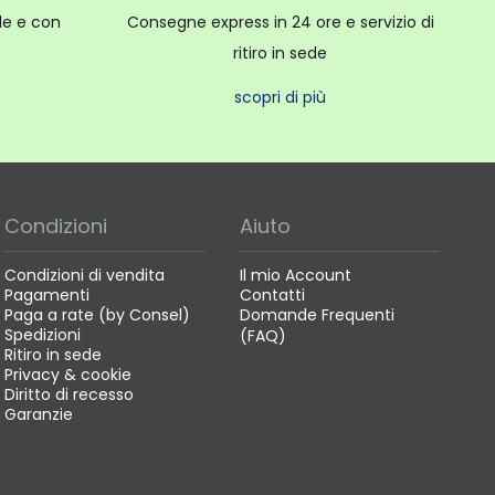
ale e con
Consegne express in 24 ore e servizio di
tà dell'immagine con prestazioni intense e un design
ritiro in sede
agli, la fedeltà dei colori e un'esperienza di gioco
scopri di più
à.
Condizioni
Aiuto
Condizioni di vendita
Il mio Account
Pagamenti
Contatti
Paga a rate (by Consel)
Domande Frequenti
Spedizioni
(FAQ)
Ritiro in sede
Privacy & cookie
Diritto di recesso
Garanzie