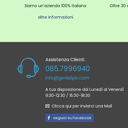
Siamo un'azienda 100% italiana
Oltre 30 
Xiaomi 
elegant
altre informazioni
È il com
fluida.
Immergi
Le cara
Assistenza Clienti
085.7996940
Nome de
info@genialpix.com
Colore:
Dimensio
A tua disposizione dal Lunedì al Venerdì
9:30-12:30 / 15:30-18:30
Tecnolo
Risoluzi
Clicca qui per inviarci una Mail
Rapport
seguici su Facebook
Garanzi