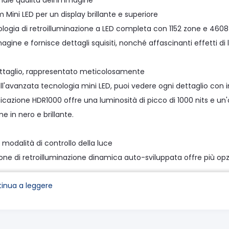
nale qualità dell'immagine
Mini LED per un display brillante e superiore
ologia di retroilluminazione a LED completa con 1152 zone e 4608
agine e fornisce dettagli squisiti, nonché affascinanti effetti di
ttaglio, rappresentato meticolosamente
ll'avanzata tecnologia mini LED, puoi vedere ogni dettaglio con i
ficazione HDR1000 offre una luminosità di picco di 1000 nits e un'o
 in nero e brillante.
modalità di controllo della luce
one di retroilluminazione dinamica auto-sviluppata offre più opzion
inua a leggere
splay superiore ad alta risoluzione
restazioni di immagini bilanciate tra condizioni di luce alta e ba
Esperienza di visione di bassa luminosità immersiva