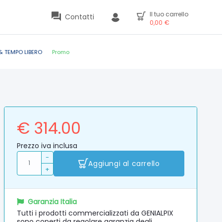
Il tuo carrello
Contatti
0,00
€
& TEMPO LIBERO
Promo
€ 314.00
Prezzo iva inclusa
-
Aggiungi al carrello
+
Garanzia Italia
Tutti i prodotti commercializzati da GENIALPIX
sono coperti da regolare garanzia degli