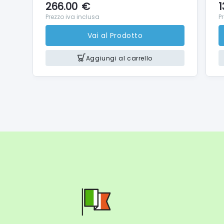
266.00
€
1
Esperien
Prezzo iva inclusa
P
La certi
Vai al Prodotto
Low Blu
Aggiungi al carrello
Design 
Il gran
Il joys
mondo d
Opzioni 
Con due 
Piede gi
Il suppo
rimanere