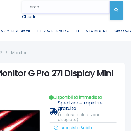
Chiudi
OCAMERE & DRONI
TELEVISORI & AUDIO
ELETTRODOMESTICI
OROLOGI 
OR
/
Monitor
nitor G Pro 27i Display Mini
Disponibilità immediata
Spedizione rapida e
gratuita
(escluse isole e zone
disagiate)
Acquista Subito