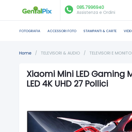
085.7996940
Assistenza e Ordini
FOTOGRAFIA
ACCESSORI FOTO
STAMPANTI & CARTE
VIDE
Home
/
TELEVISORI & AUDIO
/
TELEVISORI E MONIT
Xiaomi Mini LED Gaming Mo
LED 4K UHD 27 Pollici