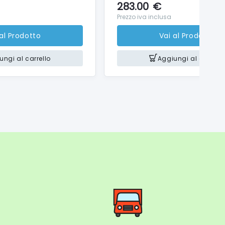
283.00
€
Prezzo iva inclusa
e blu a onde corte quando viene attivata la modalità
 al Prodotto
Vai al Prodotto
cattivante.
ungi al carrello
Aggiungi al carrello
retroilluminazione permette di immergersi nel
ile per dispositivi diversi.
nclinazione e montaggio a parete, in modo da poter