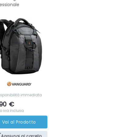
essionale
isponibilità immediata
.90
€
o iva inclusa
Vai al Prodotto
Aggiungi al carrello