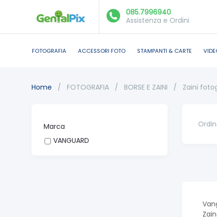
085.7996940
Assistenza e Ordini
FOTOGRAFIA
ACCESSORI FOTO
STAMPANTI & CARTE
VIDE
Home
/
FOTOGRAFIA
/
BORSE E ZAINI
/
Zaini foto
Ordin
Marca
VANGUARD
Van
Zain