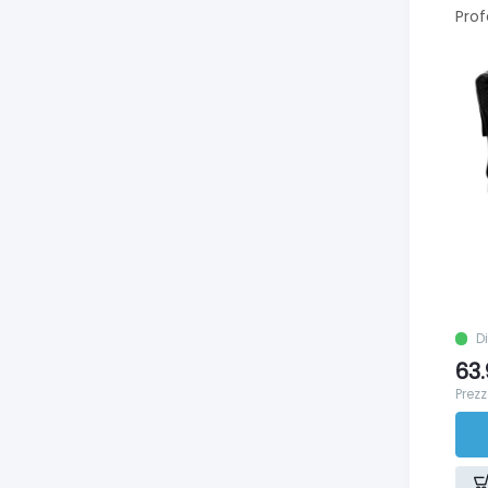
Prof
D
63
Prezz