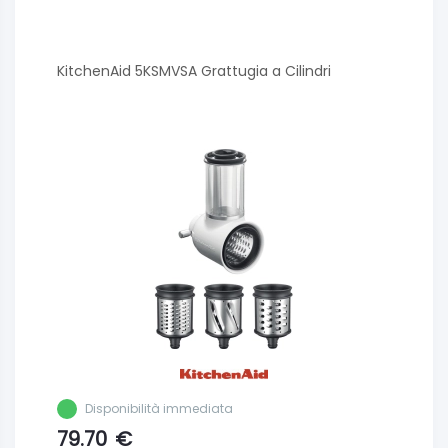
KitchenAid 5KSMVSA Grattugia a Cilindri
Disponibilità immediata
79.70
€