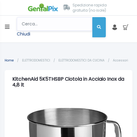
Spedizione rapida
gratuita (no isole)
Chiudi
Home
/
ELETTRODOMESTICI
/
ELETTRODOMESTICI DA CUCINA
/
Accessori
KitchenAid 5K5THSBP Ciotola in Acciaio Inox da
4,8 lt