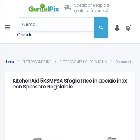
Spedizione rapida
gratuita (no isole)
Chiudi
Home
/
ELETTRODOMESTICI
/
ELETTRODOMESTICI DA CUCINA
/
Accessori
KitchenAid 5KSMPSA Sfogliatrice in acciaio inox
con Spessore Regolabile