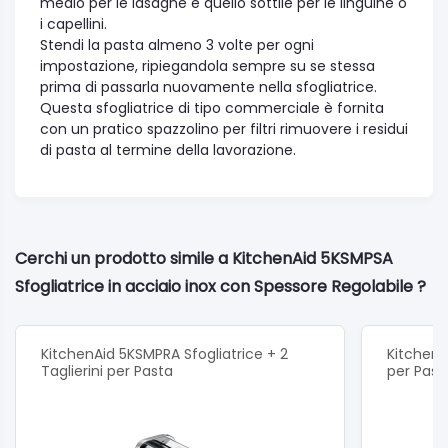
medio per le lasagne e quello sottile per le linguine o
i capellini.
Stendi la pasta almeno 3 volte per ogni
impostazione, ripiegandola sempre su se stessa
prima di passarla nuovamente nella sfogliatrice.
Questa sfogliatrice di tipo commerciale è fornita
con un pratico spazzolino per filtri rimuovere i residui
di pasta al termine della lavorazione.
Cerchi un prodotto simile a KitchenAid 5KSMPSA
Sfogliatrice in acciaio inox con Spessore Regolabile ?
KitchenAid 5KSMPRA Sfogliatrice + 2
KitchenA
Taglierini per Pasta
per Past