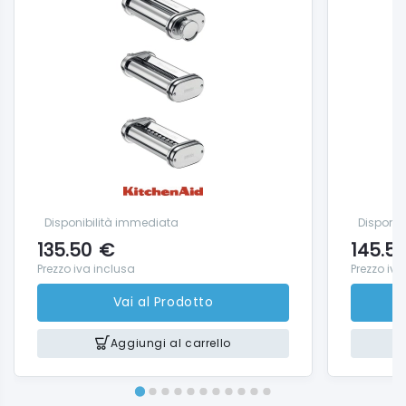
Disponibilità immediata
Disponib
135.50
€
145.5
Prezzo iva inclusa
Prezzo iva
Vai al Prodotto
Aggiungi al carrello