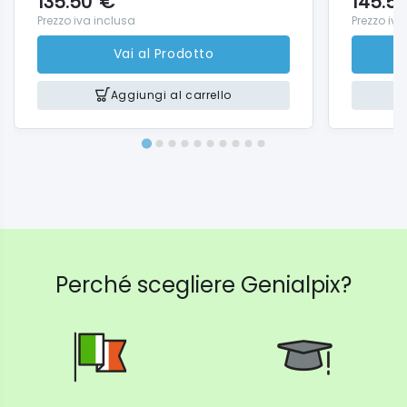
135.50
€
145.5
Prezzo iva inclusa
Prezzo iva
Vai al Prodotto
Aggiungi al carrello
Perché scegliere Genialpix?