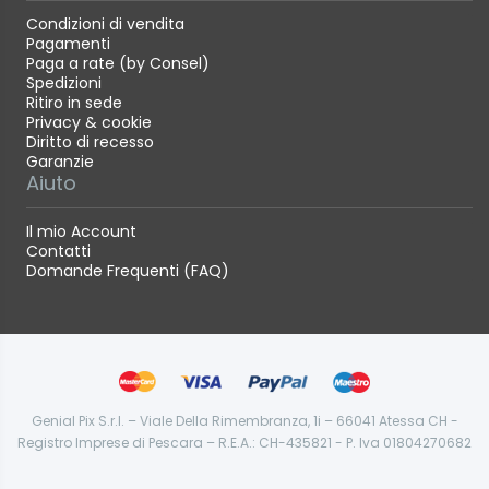
Condizioni di vendita
Pagamenti
Paga a rate (by Consel)
Spedizioni
Ritiro in sede
Privacy & cookie
Diritto di recesso
Garanzie
Aiuto
Il mio Account
Contatti
Domande Frequenti (FAQ)
Genial Pix S.r.l. – Viale Della Rimembranza, 1i – 66041 Atessa CH -
Registro Imprese di Pescara – R.E.A.: CH-435821 - P. Iva 01804270682