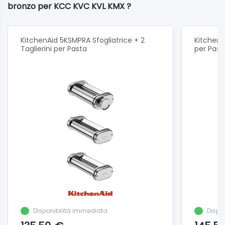
bronzo per KCC KVC KVL KMX ?
KitchenAid 5KSMPRA Sfogliatrice + 2
KitchenA
Taglierini per Pasta
per Past
Disponibilità immediata
Dispo