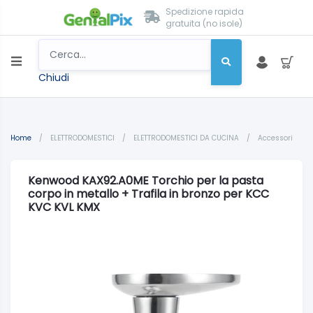
Spedizione rapida
gratuita (no isole)
Chiudi
Home
/
ELETTRODOMESTICI
/
ELETTRODOMESTICI DA CUCINA
/
Accessori
Kenwood KAX92.A0ME Torchio per la pasta
corpo in metallo + Trafila in bronzo per KCC
KVC KVL KMX