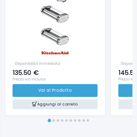
Disponibilità immediata
Disponib
135.50
€
145.5
Prezzo iva inclusa
Prezzo iva
Vai al Prodotto
Aggiungi al carrello