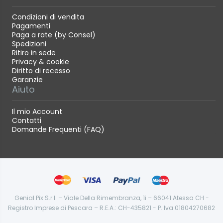
Condizioni di vendita
Pagamenti
Paga a rate (by Consel)
Spedizioni
Ritiro in sede
Privacy & cookie
Diritto di recesso
Garanzie
Aiuto
Il mio Account
Contatti
Domande Frequenti (FAQ)
Genial Pix S.r.l. – Viale Della Rimembranza, 1i – 66041 Atessa CH -
Registro Imprese di Pescara – R.E.A.: CH-435821 - P. Iva 01804270682