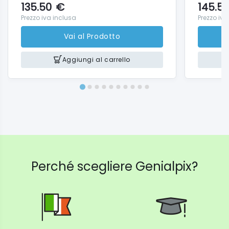
135.50
€
145.5
Prezzo iva inclusa
Prezzo iva
Vai al Prodotto
Aggiungi al carrello
Perché scegliere Genialpix?