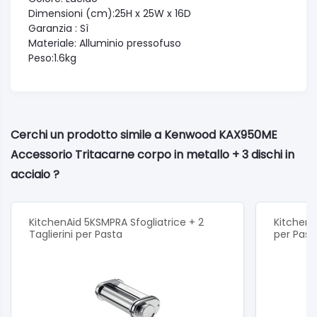
Dimensioni (cm):25H x 25W x 16D
Garanzia : Sì
Materiale: Alluminio pressofuso
Peso:1.6kg
Cerchi un prodotto simile a Kenwood KAX950ME
Accessorio Tritacarne corpo in metallo + 3 dischi in
acciaio ?
KitchenAid 5KSMPRA Sfogliatrice + 2
KitchenA
Taglierini per Pasta
per Past