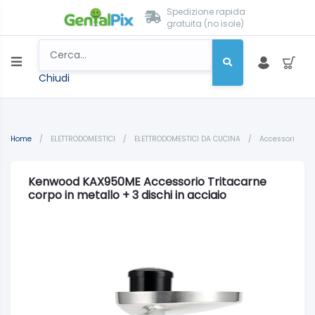
Spedizione rapida
gratuita (no isole)
Chiudi
Home
/
ELETTRODOMESTICI
/
ELETTRODOMESTICI DA CUCINA
/
Accessori
Kenwood KAX950ME Accessorio Tritacarne
corpo in metallo + 3 dischi in acciaio