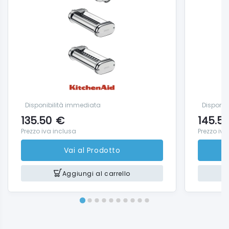
Disponibilità immediata
Disponib
135.50
€
145.5
Prezzo iva inclusa
Prezzo iva
Vai al Prodotto
Aggiungi al carrello