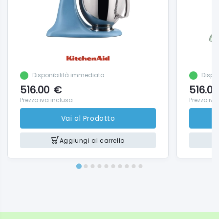
Capacità - Farina per dolci max.:680g
Disponibilità immediata
Dispo
516.00
€
516.00
Prezzo iva inclusa
Prezzo iva
Vai al Prodotto
Aggiungi al carrello