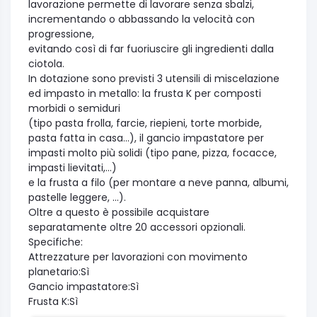
lavorazione permette di lavorare senza sbalzi,
incrementando o abbassando la velocità con
progressione,
evitando così di far fuoriuscire gli ingredienti dalla
ciotola.
In dotazione sono previsti 3 utensili di miscelazione
ed impasto in metallo: la frusta K per composti
morbidi o semiduri
(tipo pasta frolla, farcie, riepieni, torte morbide,
pasta fatta in casa...), il gancio impastatore per
impasti molto più solidi (tipo pane, pizza, focacce,
impasti lievitati,...)
e la frusta a filo (per montare a neve panna, albumi,
pastelle leggere, ...).
Oltre a questo è possibile acquistare
separatamente oltre 20 accessori opzionali.
Specifiche:
Attrezzature per lavorazioni con movimento
planetario:Sì
Gancio impastatore:Sì
Frusta K:Sì
Attacco per lavorazioni a bassa velocità:Sì