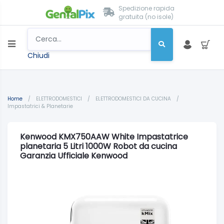
Spedizione rapida
gratuita (no isole)
Chiudi
Home
/
ELETTRODOMESTICI
/
ELETTRODOMESTICI DA CUCINA
/
Impastatrici & Planetarie
Kenwood KMX750AAW White Impastatrice
planetaria 5 Litri 1000W Robot da cucina
Garanzia Ufficiale Kenwood