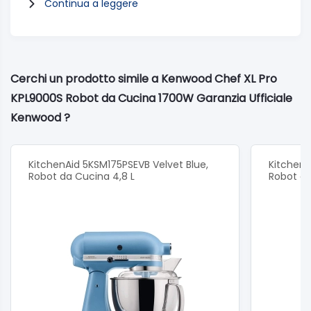
Continua a leggere
Gancio impastatore:Sì
Attacco per lavorazioni ad alta velocità:Sì
Attacco per lavorazioni a bassa velocità:Sì
Frusta a filo:Sì
Cerchi un prodotto simile a Kenwood Chef XL Pro
Specifiche generali
KPL9000S Robot da Cucina 1700W Garanzia Ufficiale
Materiale corpo macchina:Metallo pressofuso
Kenwood ?
spazzolato
Materiale ciotola:Acciaio inox
Materiale utensili di miscelazione:Acciaio inox
KitchenAid 5KSM175PSEVB Velvet Blue,
KitchenA
Robot da Cucina 4,8 L
Robot da
Colore:Silver
Dimensioni (cm):34H x 39W x 23D
Potenza: 1700W
Peso: 12.1kg
Velocità di lavorazione:Variabile + Pulse
Funzioni e dimensioni
Regolazione elettronica delle velocità di