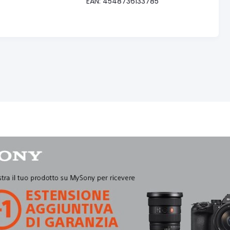
EAN: 4548736133785