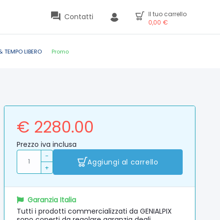
Il tuo carrello
Contatti
0,00
€
& TEMPO LIBERO
Promo
€ 2280.00
Prezzo iva inclusa
-
Aggiungi al carrello
+
Garanzia Italia
Tutti i prodotti commercializzati da GENIALPIX
sono coperti da regolare garanzia degli