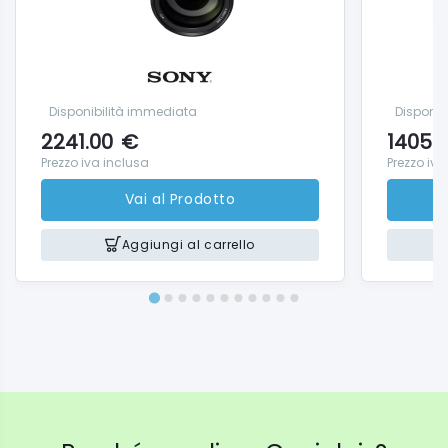
Disponibilità immediata
Disponib
2241.00
€
1405.
Prezzo iva inclusa
Prezzo iva
Vai al Prodotto
Aggiungi al carrello