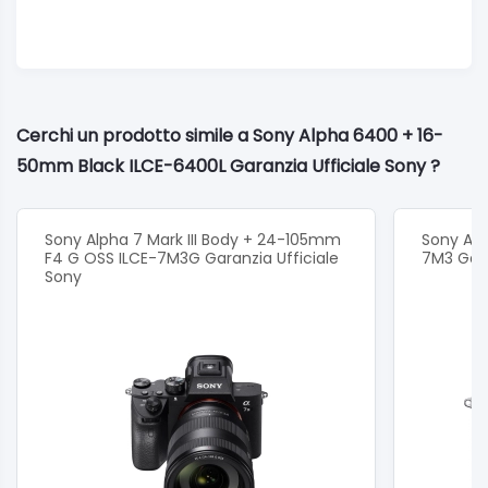
Cerchi un prodotto simile a Sony Alpha 6400 + 16-
50mm Black ILCE-6400L Garanzia Ufficiale Sony ?
Sony Alpha 7 Mark III Body + 24-105mm
Sony Alph
F4 G OSS ILCE-7M3G Garanzia Ufficiale
7M3 Gara
Sony