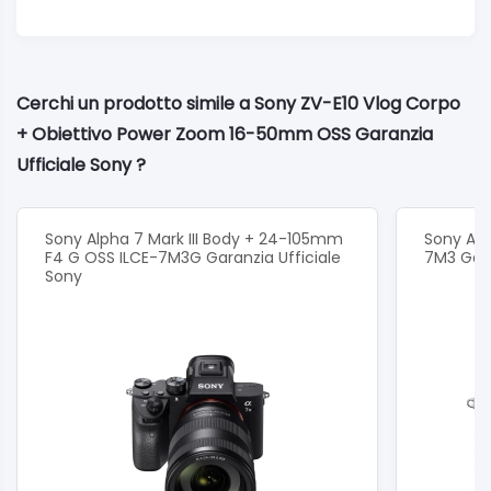
Cerchi un prodotto simile a Sony ZV-E10 Vlog Corpo
+ Obiettivo Power Zoom 16-50mm OSS Garanzia
Ufficiale Sony ?
Sony Alpha 7 Mark III Body + 24-105mm
Sony Alph
F4 G OSS ILCE-7M3G Garanzia Ufficiale
7M3 Gara
Sony