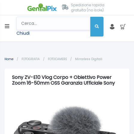
Spedizione rapida
gratuita (no isole)
Chiudi
Home
/
FOTOGRAFIA
/
FOTOCAMERE
/
Mirrorless Digitali
Sony ZV-E10 Vlog Corpo + Obiettivo Power
Zoom 16-50mm OSS Garanzia Ufficiale Sony