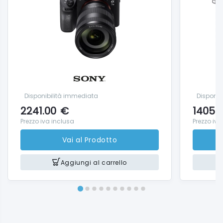
Disponibilità immediata
Disponib
2241.00
€
1405.
Prezzo iva inclusa
Prezzo iva
Vai al Prodotto
Aggiungi al carrello