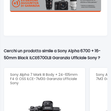
Cerchi un prodotto simile a Sony Alpha 6700 + 16-
50mm Black ILCE6700LB Garanzia Ufficiale Sony ?
Sony Alpha 7 Mark III Body + 24-105mm
Sony Alph
F4 G OSS ILCE-7M3G Garanzia Ufficiale
7M3 Gara
Sony