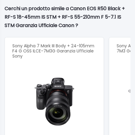
Pixel effettivi: 24.2 MP
Cerchi un prodotto simile a Canon EOS R50 Black +
Pixel totali: 25.5 MP
RF-S 18-45mm IS STM + RF-S 55-210mm F 5-7.1 IS
Rapporto dimensionale: 3:2
STM Garanzia Ufficiale Canon ?
Filtro passa-basso: Integrato/Fisso
Tipo filtro colore: Colori primari RGB
Sony Alpha 7 Mark III Body + 24-105mm
Sony Alph
Processore di immagini: DIGIC X
F4 G OSS ILCE-7M3G Garanzia Ufficiale
7M3 Gara
Sony
Mirino/Monitor
Tipo: EVF OLED a colori da 0,39"
Conteggio punti: 2,36 milioni di punti (1024x768)
Copertura (verticale/orizzontale): Circa 100%
Ingrandimento: Circa 0.70x13
Campo visivo: Circa 22 mm (a -1 m-1 dall'estremità
dell'oculare)
Correzione diottrie: Da -4 a +1 m-1 (diottrie)
Prestazioni del display: Risparmio energetico: 59,94