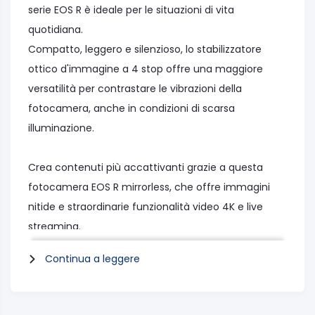
serie EOS R è ideale per le situazioni di vita
quotidiana.
Compatto, leggero e silenzioso, lo stabilizzatore
ottico d'immagine a 4 stop offre una maggiore
versatilità per contrastare le vibrazioni della
fotocamera, anche in condizioni di scarsa
illuminazione.
Crea contenuti più accattivanti grazie a questa
fotocamera EOS R mirrorless, che offre immagini
nitide e straordinarie funzionalità video 4K e live
streaming.
Un versatile dispositivo professionale.
Continua a leggere
Sensore immagine: CMOS da circa 22,3 × 14,9 mm
(APS-C)