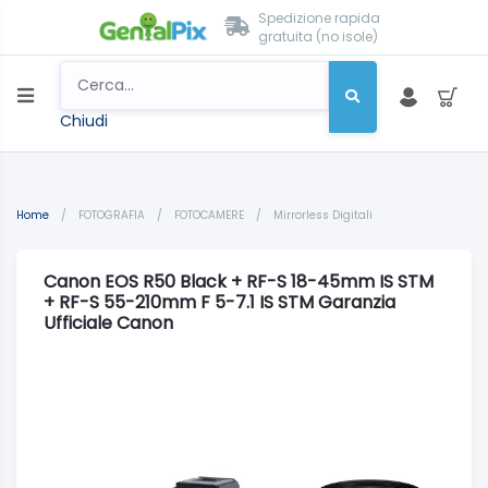
Spedizione rapida
gratuita (no isole)
Chiudi
Home
/
FOTOGRAFIA
/
FOTOCAMERE
/
Mirrorless Digitali
Canon EOS R50 Black + RF-S 18-45mm IS STM
+ RF-S 55-210mm F 5-7.1 IS STM Garanzia
Ufficiale Canon