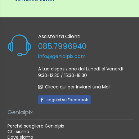
Gli obiettivi EF-M non sono compatibili
Lunghezza focale: Equivalente a 1,6 volte la
lunghezza focale dell'obiettivo, per gli obiettivi
RF/RF-S ed EF/EF-S.
Assistenza Clienti
Stabilizzazione dell'immagine: Solo obiettivo/digitale
085.7996940
info@genialpix.com
CANON RF-S 55-210/5-7,1 IS STM
Lunghezza focale equivalente a pellicola da 35mm
A tua disposizione dal Lunedì al Venerdì
(mm): 88-336mm
9:30-12:30 / 15:30-18:30
Struttura obiettivo (elementi/gruppi): 11 / 8
Clicca qui per inviarci una Mail
Ottiche speciali: 2 UD, 1 PMo asferico
Numero di lamelle del diaframma: 7
seguici su Facebook
Stabilizzatore d'immagine OIS: 4.5
Genialpix
Stabilizzatore d'immagine IBIS x OIS: 7
Perché scegliere Genialpix
Attuatore AF: STM
Chi siamo
Rivestimenti: Super Spectra
Dove siamo