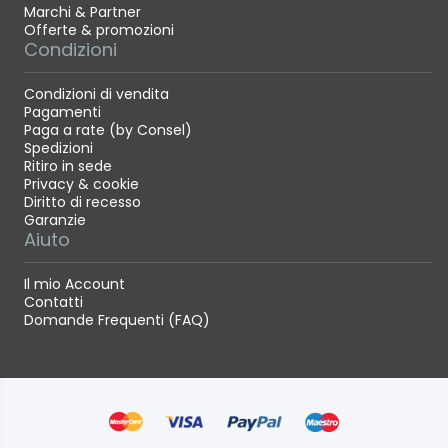
Marchi & Partner
Angolo di campo (orizzontale, verticale, diagonale):
Offerte & promozioni
23° 20' - 6° 10', 15° 40' - 4° 5', 27° 50' - 7° 25'
Condizioni
Apertura minima: 22 a 55 mm / 32 a 210 mm
Condizioni di vendita
Distanza minima di messa a fuoco: 0,73 (a 210 mm)
Pagamenti
- 1,0 (a 55 mm)
Paga a rate (by Consel)
Spedizioni
Rapporto d'ingrandimento: 0,28 (a 210 mm) - 0,05
Ritiro in sede
(a 55 mm)
Privacy & cookie
Diritto di recesso
Diametro filtri: 55mm
Garanzie
Aiuto
Dimensioni: 69 x 135
peso: 270g
Il mio Account
Messa a fuoco
Contatti
Domande Frequenti (FAQ)
Tipo: Dual Pixel CMOS AF II
Sistema AF/punti: 100% orizzontale e 100% verticale
con Viso + Inseguimento e modalità Selezione
automatica
100% orizzontale e 90% verticale con selezione