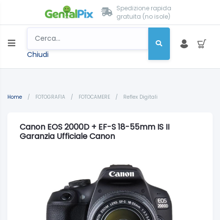
Spedizione rapida
gratuita (no isole)
Chiudi
Home
/
FOTOGRAFIA
/
FOTOCAMERE
/
Reflex Digitali
Canon EOS 2000D + EF-S 18-55mm IS II
Garanzia Ufficiale Canon