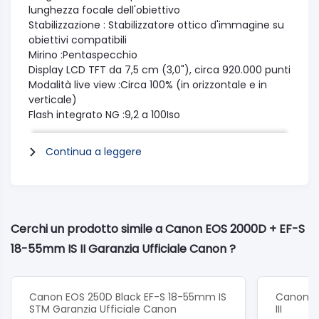
lunghezza focale dell'obiettivo
Stabilizzazione : Stabilizzatore ottico d'immagine su
obiettivi compatibili
Mirino :Pentaspecchio
Display LCD TFT da 7,5 cm (3,0"), circa 920.000 punti
Modalità live view :Circa 100% (in orizzontale e in
verticale)
Flash integrato NG :9,2 a 100Iso
Scena Smart Auto :Inquadra e scatta
Mirino ottico : con messa a fuoco automatica a 9
Continua a leggere
punti
EOS Movie :Formato cinematografico a 1080p
Display LCD :Da 3" (7,5 cm)
Connettività :Wi-Fi/NFC
Guida funzioni :Suggerimenti facili da seguire
Cerchi un prodotto simile a Canon EOS 2000D + EF-S
sistemi operativi:PC e Macintosh
18-55mm IS II Garanzia Ufficiale Canon ?
Windows 10 / 8.1 / 7 SP19
Mac OS X 10.10 - 10.13
Alimentazione:1 batteria ricaricabile al litio LP-E10
durata batteria:Circa 500 (a 23 °C, AE 50%, FE 50%)11
Canon EOS 250D Black EF-S 18-55mm IS
Canon E
Circa 410 (a 0 °C, AE 50%, FE 50%)
STM Garanzia Ufficiale Canon
III