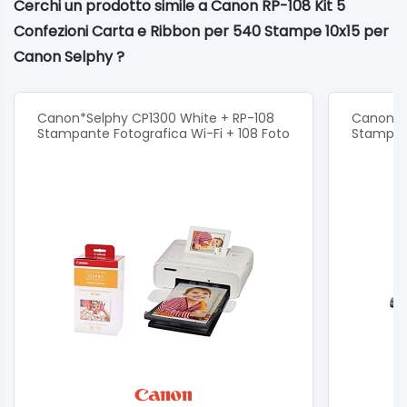
Cerchi un prodotto simile a Canon RP-108 Kit 5
Confezioni Carta e Ribbon per 540 Stampe 10x15 per
Canon Selphy ?
Canon*Selphy CP1300 White + RP-108
Canon*Se
Stampante Fotografica Wi-Fi + 108 Foto
Stampant