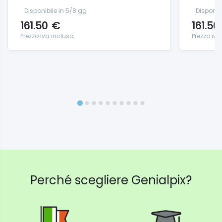
Disponibile in 5/8 gg
Disponib
161.50
€
161.50
Prezzo iva inclusa
Prezzo iva
Perché scegliere Genialpix?