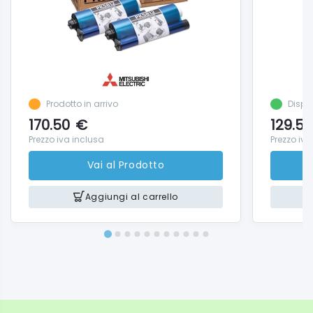
Prodotto in arrivo
Dispo
170.50
€
129.50
Prezzo iva inclusa
Prezzo iva
Vai al Prodotto
Aggiungi al carrello