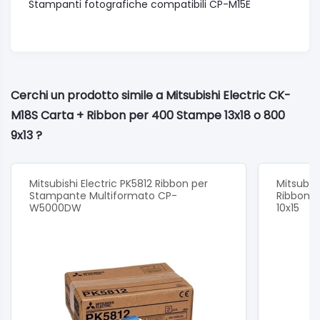
Stampanti fotografiche compatibili CP-M15E
Cerchi un prodotto simile a Mitsubishi Electric CK-
M18S Carta + Ribbon per 400 Stampe 13x18 o 800
9x13 ?
Mitsubishi Electric PK5812 Ribbon per
Mitsubis
Stampante Multiformato CP-
Ribbon p
W5000DW
10x15