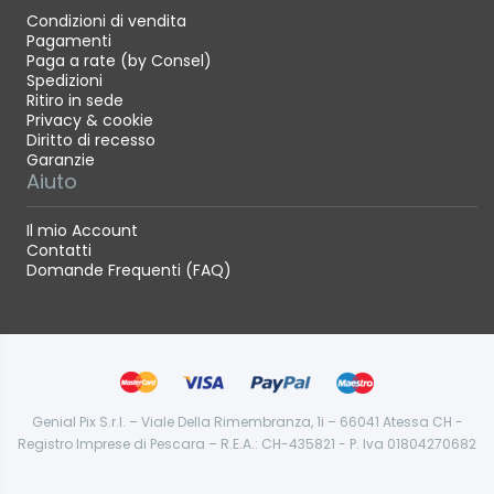
Condizioni di vendita
Pagamenti
Paga a rate (by Consel)
Spedizioni
Ritiro in sede
Privacy & cookie
Diritto di recesso
Garanzie
Aiuto
Il mio Account
Contatti
Domande Frequenti (FAQ)
Genial Pix S.r.l. – Viale Della Rimembranza, 1i – 66041 Atessa CH -
Registro Imprese di Pescara – R.E.A.: CH-435821 - P. Iva 01804270682