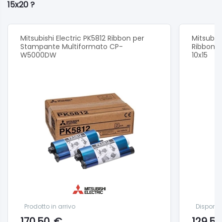
15x20 ?
Mitsubishi Electric PK5812 Ribbon per
Mitsubis
Stampante Multiformato CP-
Ribbon p
W5000DW
10x15
Prodotto in arrivo
Disponib
170.50
€
129.50