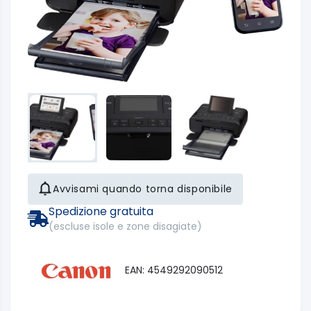
Avvisami quando torna disponibile
Spedizione gratuita
(escluse isole e zone disagiate)
EAN: 4549292090512