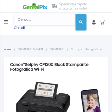
Spedizione rapida
gratuita (no isole)
Chiudi
Home
/
STAMPANTI & CARTE
/
STAMPANTI
/
Stampanti Fotografiche
Canon*Selphy CP1300 Black Stampante
Fotografica Wi-Fi