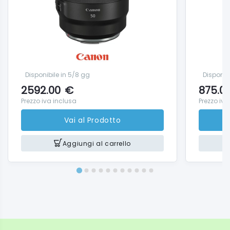
Disponibile in 5/8 gg
Disponib
2592.00
€
875.0
Prezzo iva inclusa
Prezzo iva
Vai al Prodotto
Aggiungi al carrello