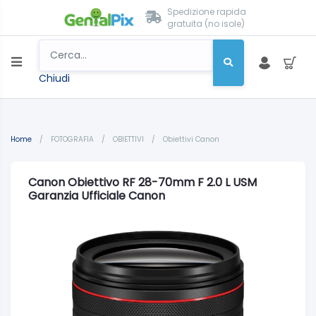
Spedizione rapida
gratuita (no isole)
Chiudi
Home
/
FOTOGRAFIA
/
OBIETTIVI
/
Obiettivi Canon
Canon Obiettivo RF 28-70mm F 2.0 L USM
Garanzia Ufficiale Canon