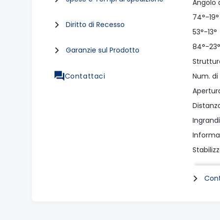
Angolo d
74°-19° 
Diritto di Recesso
53°-13°
84°-23°
Garanzie sul Prodotto
Struttur
Contattaci
Num. di
Apertur
Distanz
Ingrand
Informaz
Stabiliz
Attuato
Cont