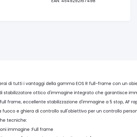
EAN: 4549292167498
erai di tutti i vantaggi della gamma EOS R full-frame con un obi
i stabilizzatore ottico d'immagine integrato che garantisce immag
full frame, eccellente stabilizzazione d'immagine a 5 stop, AF rap
fuoco e ghiera di controllo sull'obiettivo per un controllo perso
che tecniche:
oni immagine :Full frame