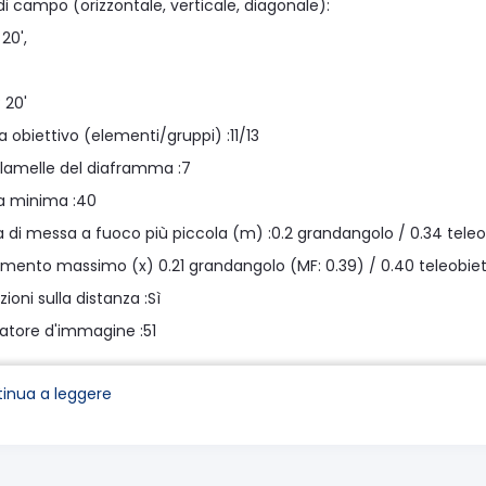
i campo (orizzontale, verticale, diagonale):
20',
 20'
a obiettivo (elementi/gruppi) :11/13
 lamelle del diaframma :7
a minima :40
a di messa a fuoco più piccola (m) :0.2 grandangolo / 0.34 teleo
imento massimo (x) 0.21 grandangolo (MF: 0.39) / 0.40 teleobiett
ioni sulla distanza :Sì
zatore d'immagine :51
re AF :STM
inua a leggere