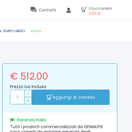
Il tuo carrello
Contatti
0,00
€
& TEMPO LIBERO
Promo
€ 512.00
Prezzo iva inclusa
-
Aggiungi al carrello
+
Garanzia Italia
Tutti i prodotti commercializzati da GENIALPIX
sono coperti da regolare garanzia degli