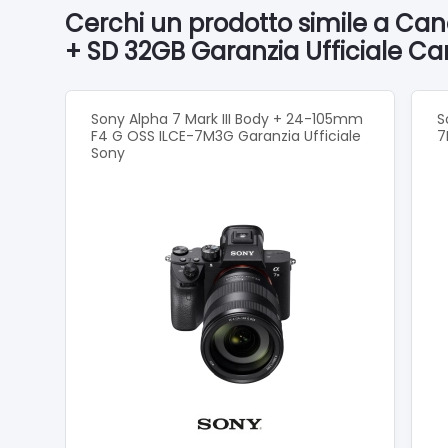
Tipo fil
Cerchi un prodotto simile a Ca
Process
+ SD 32GB Garanzia Ufficiale Ca
Mirino
Sony Alpha 7 Mark III Body + 24-105mm
S
F4 G OSS ILCE-7M3G Garanzia Ufficiale
7
Tipo: EV
Sony
Conteggi
Copertu
Ingrand
Campo v
Correzio
Prestazi
LCD
Clear Vi
Copertu
Angolo d