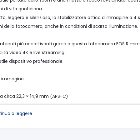
utile portata dello zoom e una messa a fuoco ravvicinata, questo 
ni di vita quotidiana.
, leggero e silenzioso, lo stabilizzatore ottico d'immagine a 4 
ni della fotocamera, anche in condizioni di scarsa illuminazione.
ntenuti più accattivanti grazie a questa fotocamera EOS R mirror
lità video 4K e live streaming.
tile dispositivo professionale.
 immagine:
 circa 22,3 × 14,9 mm (APS-C)
fettivi: 24.2 MP
inua a leggere
ali: 25.5 MP
o dimensionale: 3:2
assa-basso: Integrato/Fisso