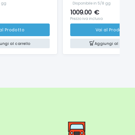
8 gg
Disponibile in 5/8 gg
u, impostazioni di controllo rapido, operazioni di
1009.00
€
 scatto a tocco possibile nella ripresa di foto.
Prezzo iva inclusa
 al Prodotto
Vai al Prodotto
ungi al carrello
Aggiungi al carrello