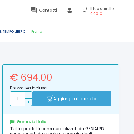
Il tuo carrello
Contatti
0,00
€
& TEMPO LIBERO
Promo
€ 694.00
Prezzo iva inclusa
-
Aggiungi al carrello
+
Garanzia Italia
Tutti i prodotti commercializzati da GENIALPIX
sono coperti da regolare garanzia degli