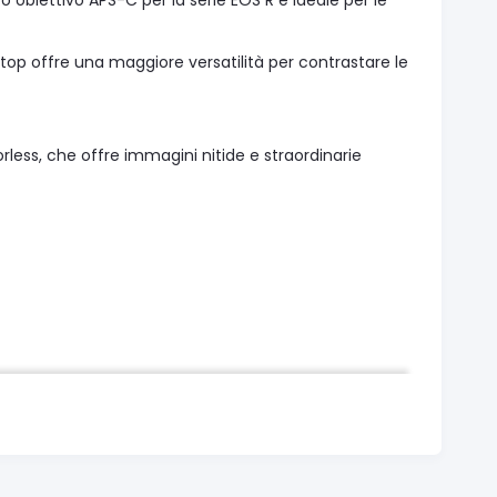
obiettivo APS-C per la serie EOS R è ideale per le
stop offre una maggiore versatilità per contrastare le
less, che offre immagini nitide e straordinarie