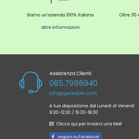
Innesto 
Gli obi
Siamo un'azienda 100% italiana
Oltre 30 
EF-EOS R
Gli obie
altre informazioni
Lunghezz
Stabiliz
Messa 
Assistenza Clienti
Tipo: Du
085.7996940
Sistema
info@genialpix.com
100% or
Interval
A tua disposizione dal Lunedì al Venerdì
9:30-12:30 / 15:30-18:30
Modalità
Clicca qui per inviarci una Mail
Esposiz
seguici su Facebook