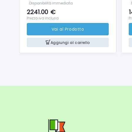
Regolazi
Disponibilità immediata
Operazi
2241.00
€
1
riproduz
Prezzo iva inclusa
P
Vai al Prodotto
Obietti
Aggiungi al carrello
CANON R
Lunghez
Struttu
Ottiche 
Numero 
Apertur
Stabili
Stabiliz
Attuato
Rivesti