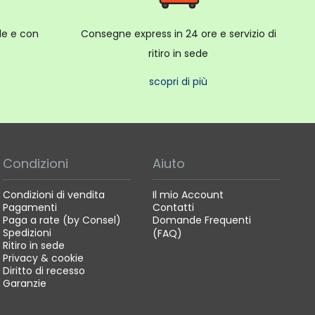
F-EOS R, adattatore EF-EOS R con ghiera e adattatore
ale e con
Consegne express in 24 ore e servizio di
ritiro in sede
, per gli obiettivi RF/RF-S ed EF/EF-S.
scopri di più
Condizioni
Aiuto
Condizioni di vendita
Il mio Account
mento e modalità Selezione automatica
Pagamenti
Contatti
pia zona
Paga a rate (by Consel)
Domande Frequenti
Spedizioni
(FAQ)
Ritiro in sede
Privacy & cookie
Diritto di recesso
Garanzie