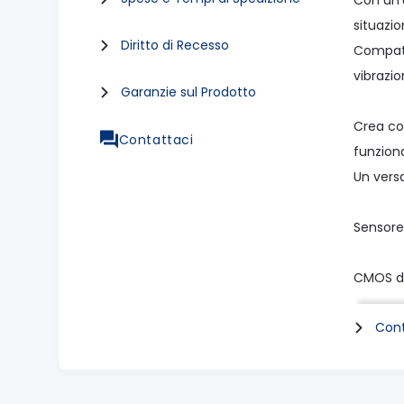
Con un'
situazio
Diritto di Recesso
Compatto
vibrazio
Garanzie sul Prodotto
Crea co
Contattaci
funziona
Un versa
Sensore
CMOS da
Pixel ef
Cont
Pixel tot
Rapport
Filtro p