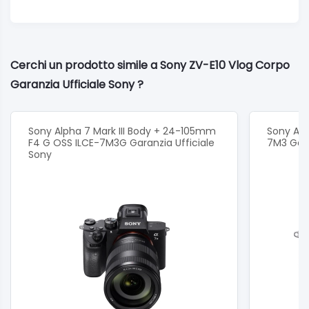
Cerchi un prodotto simile a Sony ZV-E10 Vlog Corpo
Garanzia Ufficiale Sony ?
Sony Alpha 7 Mark III Body + 24-105mm
Sony Alph
F4 G OSS ILCE-7M3G Garanzia Ufficiale
7M3 Gara
Sony