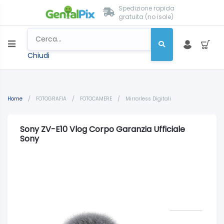
Spedizione rapida
gratuita (no isole)
Chiudi
Home
/
FOTOGRAFIA
/
FOTOCAMERE
/
Mirrorless Digitali
Sony ZV-E10 Vlog Corpo Garanzia Ufficiale
Sony