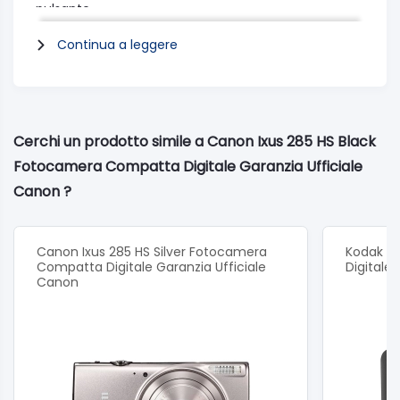
pulsante
Continua a leggere
Specifiche
Controlla la fotocamera con uno smartphone
LCD da 7,5 cm (3,0")
Cerchi un prodotto simile a Canon Ixus 285 HS Black
Acquisizione immediata di filmati
Fotocamera Compatta Digitale Garanzia Ufficiale
Risparmio energetico per realizzare ancora più
Canon ?
scatti
Trasferisci a Connect Station di Canon con un
tocco
Canon Ixus 285 HS Silver Fotocamera
Kodak Pi
Compatta Digitale Garanzia Ufficiale
Digitale
Riprese semplici con filmato di riepilogo
Canon
Facile accesso alle funzionalità Wi-Fi
Condividi ed effettua il backup delle immagini in
modalità wireless
La funzione NFC semplifica la condivisione tramite
smartphone