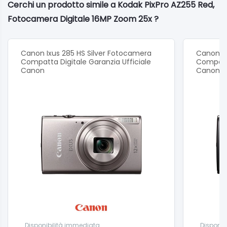
Stabilizzazione ottica dell'immagine (OIS)
Cerchi un prodotto simile a Kodak PixPro AZ255 Red,
Batterie AA
Fotocamera Digitale 16MP Zoom 25x ?
Video Full HD 1080p
Obiettivo grandangolare da 24 mm
Canon Ixus 285 HS Silver Fotocamera
Canon Ix
LCD da 3" (460K pixel)
Compatta Digitale Garanzia Ufficiale
Compatta
Canon
Canon
Disponibilità immediata
Disponib