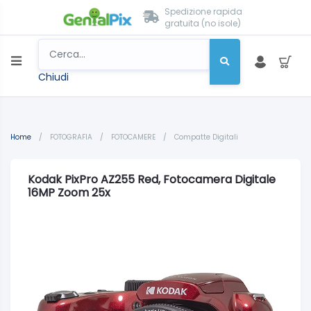
Spedizione rapida
gratuita (no isole)
Chiudi
Home
/
FOTOGRAFIA
/
FOTOCAMERE
/
Compatte Digitali
Kodak PixPro AZ255 Red, Fotocamera Digitale
16MP Zoom 25x