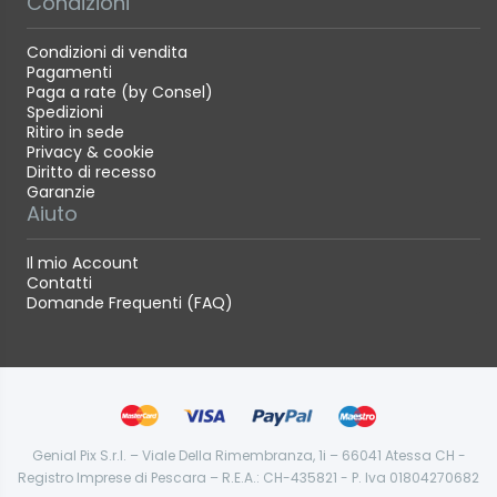
Condizioni
Condizioni di vendita
Pagamenti
Paga a rate (by Consel)
Spedizioni
Ritiro in sede
Privacy & cookie
Diritto di recesso
Garanzie
Aiuto
Il mio Account
Contatti
Domande Frequenti (FAQ)
Genial Pix S.r.l. – Viale Della Rimembranza, 1i – 66041 Atessa CH -
Registro Imprese di Pescara – R.E.A.: CH-435821 - P. Iva 01804270682