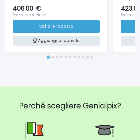
406.00
€
423.0
Prezzo iva inclusa
Prezzo iva
Vai al Prodotto
Aggiungi al carrello
Perché scegliere Genialpix?