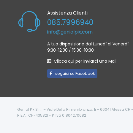
Assistenza Clienti
085.7996940
info@genialpix.com
A tua disposizione dal Lunedì al Venerdì
9:30-12:30 / 15:30-18:30
Clicca qui per inviarci una Mail
seguici su Facebook
Genial Pix S.r.l. – Viale Della Rimembranza, 1i – 66041 Atessa CH
R.E.A.: CH-435821 - P. Iva 01804270682