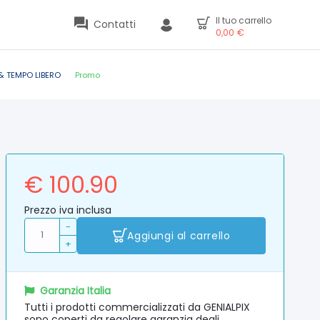
Il tuo carrello
Contatti
0,00
€
& TEMPO LIBERO
Promo
€ 100.90
Prezzo iva inclusa
-
Aggiungi al carrello
+
Garanzia Italia
Tutti i prodotti commercializzati da GENIALPIX
sono coperti da regolare garanzia degli