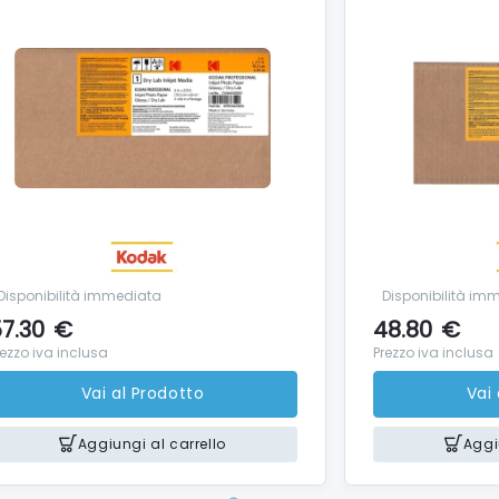
Disponibilità immediata
Disponibilità im
7.30
€
48.80
€
rezzo iva inclusa
Prezzo iva inclusa
Vai al Prodotto
Vai
Aggiungi al carrello
Aggi