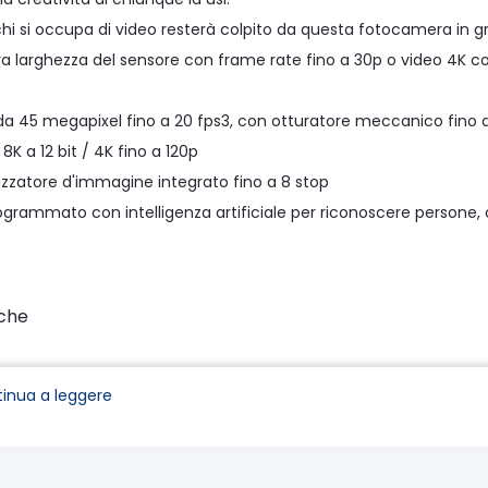
hi si occupa di video resterà colpito da questa fotocamera in gr
era larghezza del sensore con frame rate fino a 30p o video 4K c
 45 megapixel fino a 20 fps3, con otturatore meccanico fino a
K a 12 bit / 4K fino a 120p
zzatore d'immagine integrato fino a 8 stop
ammato con intelligenza artificiale per riconoscere persone, cani
iche
 full-frame da 45 megapixel - gamma dinamica e dettagli str
me al secondo - non perdere neanche un momento
inua a leggere
K in formato RAW: video RAW a 12 bit incredibilmente realistici
unti AF - metti a fuoco su tutta l'inquadratura
ore d'immagine DIGIC X - elaborazione e prestazioni rivoluzion
ll frame 4K/120p - riprese 4:2:2 a 10 bit con frame rate elevati