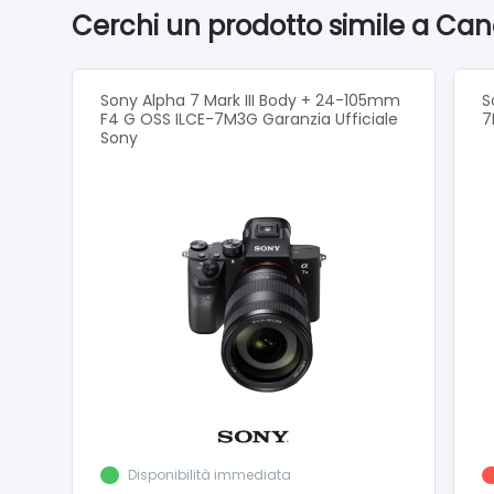
Cerchi un prodotto simile a Can
Stabili
ISO da 1
Touch sc
Slot do
Sony Alpha 7 Mark III Body + 24-105mm
S
Wi-Fi a
F4 G OSS ILCE-7M3G Garanzia Ufficiale
7
Bluetoo
Sony
Disponibilità immediata