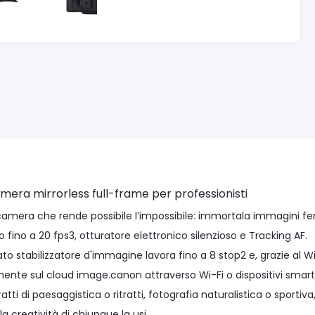
mera mirrorless
full-frame
per professionisti
camera che rende possibile l’impossibile: immortala immagini f
 fino a 20 fps3, otturatore elettronico silenzioso e Tracking AF.
to stabilizzatore d'immagine lavora fino a 8 stop2 e, grazie al Wi-F
mente sul cloud image.canon attraverso Wi-Fi o dispositivi smart
ratti di paesaggistica o ritratti, fotografia naturalistica o sportiv
la creatività di chiunque la usi.