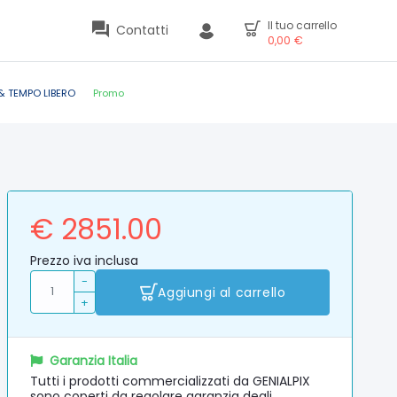
Il tuo carrello
Contatti
0,00
€
& TEMPO LIBERO
Promo
€ 2851.00
Prezzo iva inclusa
-
Aggiungi al carrello
+
Garanzia Italia
Tutti i prodotti commercializzati da GENIALPIX
sono coperti da regolare garanzia degli