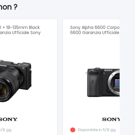
non ?
non era possibile
azione
 scattare da angolazioni creative
e SD
0 + 18-135mm Black
Sony Alpha 6600 Corpo Black I
a da remoto
nzia Ufficiale Sony
6600 Garanzia Ufficiale Sony
 5/8 gg
Disponibile in 5/8 gg