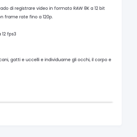
ado di registrare video in formato RAW 8K a 12 bit
on frame rate fino a 120p.
 12 fps3
, gatti e uccelli e individuarne gli occhi, il corpo e
aordinari
arie