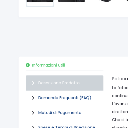
Informazioni utili
Fotoca
Descrizione Prodotto
La foto
continuo
Domande Frequenti (FAQ)
L’avanza
diretta
Metodi di Pagamento
Che si t
Spese e Tempi di Spedizione
stimola 