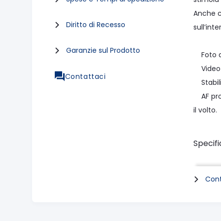
Anche c
Diritto di Recesso
sull’int
Garanzie sul Prodotto
Foto da
Video 8
Contattaci
Stabili
AF progr
il volto.
Specif
Sensore
20 fra
Cont
Video 8
5.940 p
Process
Video fu