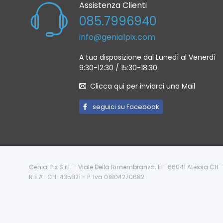
Assistenza Clienti
085.7996940
info@genialpix.com
A tua disposizione dal Lunedì al Venerdì
9:30-12:30 / 15:30-18:30
Clicca qui per inviarci una Mail
seguici su Facebook
Genial Pix S.r.l. – Viale Della Rimembranza, 1i – 66041 Atessa CH
R.E.A.: CH-435821 - P. Iva 01804270682