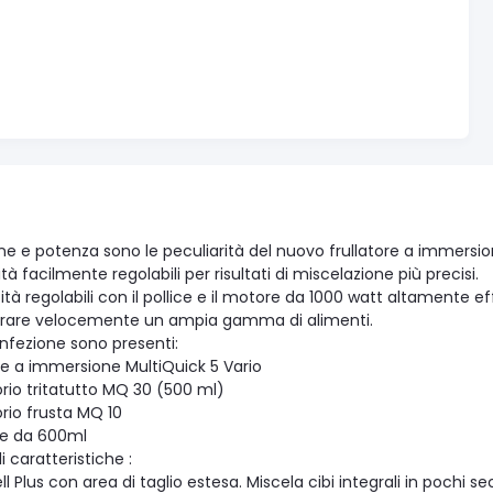
ne e potenza sono le peculiarità del nuovo frullatore a immersio
ità facilmente regolabili per risultati di miscelazione più precisi.
ità regolabili con il pollice e il motore da 1000 watt altamente e
orare velocemente un ampia gamma di alimenti.
onfezione sono presenti:
ore a immersione MultiQuick 5 Vario
rio tritatutto MQ 30 (500 ml)
rio frusta MQ 10
re da 600ml
li caratteristiche :
l Plus con area di taglio estesa. Miscela cibi integrali in pochi se