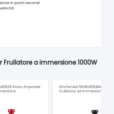
carote in pochi secondi
elocità.
r Frullatore a immersione 1000W
V83EER Rosso Imperiale
KitchenAid 5KHBV83EBM Nero 
mmersione
Frullatore ad Immersione