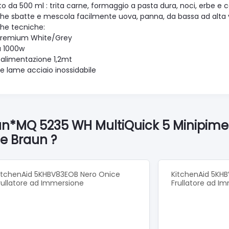
to da 500 ml : trita carne, formaggio a pasta dura, noci, erbe e 
che sbatte e mescola facilmente uova, panna, da bassa ad alta v
che tecniche:
Premium White/Grey
a 1000w
 alimentazione 1,2mt
le lame acciaio inossidabile
aun*MQ 5235 WH MultiQuick 5 Minipime
le Braun ?
itchenAid 5KHBV83EOB Nero Onice
KitchenAid 5KHB
rullatore ad Immersione
Frullatore ad I