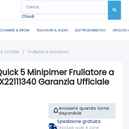
Chiudi
OCAMERE & DRONI
TELEVISORI & AUDIO
ELETTRODOMESTICI
OROLOGI 
DA CUCINA
/
Frullatori e estrattori
ick 5 Minipimer Frullatore a
22111340 Garanzia Ufficiale
Avvisami quando torna
disponibile
Spedizione gratuita
(escluse isole e zone