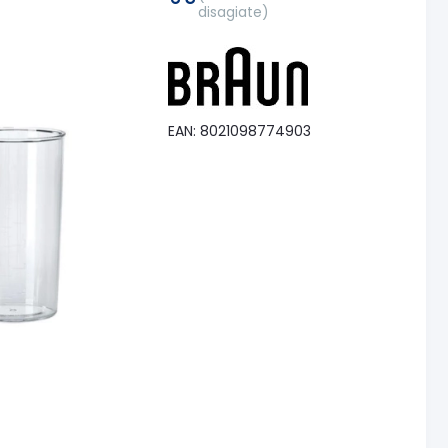
disagiate)
EAN: 8021098774903