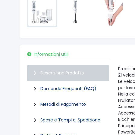
Informazioni utili
Precisio
Descrizione Prodotto
21 veloc
Le veloc
per lav
Domande Frequenti (FAQ)
Nella c
Frullat
Metodi di Pagamento
Accesso
Accesso
Bicchie
Spese e Tempi di Spedizione
Principa
PowerBel