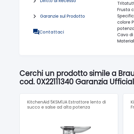
Diritto di Recesso
Tritatut
Frusta 
Specifi
Garanzie sul Prodotto
colore 
potenz
Contattaci
Cavo di
Materia
Cerchi un prodotto simile a Br
cod. 0X22111340 Garanzia Ufficia
KitchenAid 5KSM1JA Estrattore lento di
K
succo e salse ad alta potenza
F