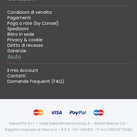
Condizioni di vendita
Pagamenti
Paga a rate (by Consel)
Spedizioni
Ritiro in sede
Privacy & cookie
Diritto di recesso
Garanzie
Aiuto
Il mio Account
Contatti
Domande Frequenti (FAQ)
Genial Pix S.r.l. – Viale Della Rimembranza, 1i – 66041 Atessa CH -
Registro Imprese di Pescara – R.E.A.: CH-435821 - P. Iva 01804270682