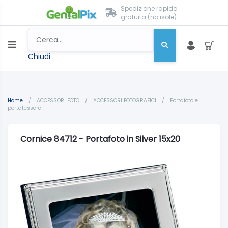
Spedizione rapida
gratuita (no isole)
Chiudi
Home
/
ACCESSORI FOTO
/
ACCESSORI FOTOGRAFICI
/
Portafoto e
portatessere
Cornice 84712 - Portafoto in Silver 15x20