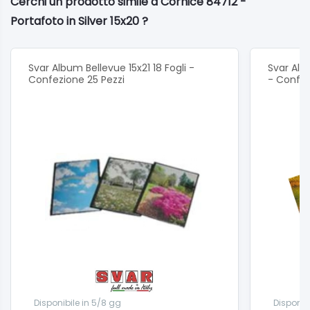
Cerchi un prodotto simile a Cornice 84712 -
Portafoto in Silver 15x20 ?
Svar Album Bellevue 15x21 18 Fogli -
Svar Alb
Confezione 25 Pezzi
- Confez
Disponibile in 5/8 gg
Disponib