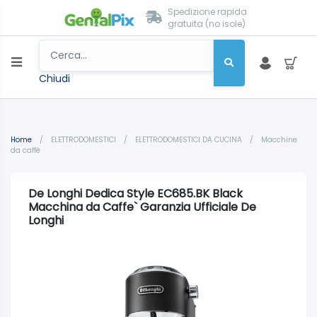
Spedizione rapida
gratuita (no isole)
Chiudi
Home
/
ELETTRODOMESTICI
/
ELETTRODOMESTICI DA CUCINA
/
Macchine
da caffè
De Longhi Dedica Style EC685.BK Black
Macchina da Caffe` Garanzia Ufficiale De
Longhi