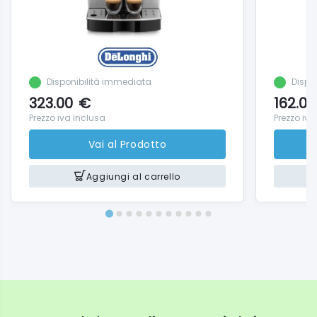
Disponibilità immediata
Dispo
323.00
€
162.00
Prezzo iva inclusa
Prezzo iva
Vai al Prodotto
Aggiungi al carrello