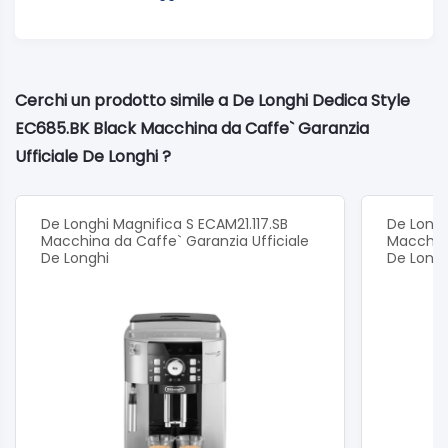
Potenza (W): 1300
Colore: Nero
Scalda tazze: Passivo
Spegnimento automatico: ✓
Sistema latte : Manuale
Cerchi un prodotto simile a De Longhi Dedica Style
Sistema di riscaldamento: Thermoblock
EC685.BK Black Macchina da Caffe` Garanzia
Altezza massima della tazza (cm): 12
Capacità della tanica (l): 1,1
Ufficiale De Longhi ?
Dimensioni esterne (lxpxh) (mm): 149x330x303
Pressione pompa (bar): 15
Filtro da 1/2 tazze: ✓
De Longhi Magnifica S ECAM21.117.SB
De Longh
Interruttore "on/off": ✓
Macchina da Caffe` Garanzia Ufficiale
Macchina
Vaschetta raccogli gocce estraibile: ✓
De Longhi
De Longh
Serbatoio acqua estraibile: ✓
Indicatore livello acqua: ✓
Materiale corpo: Stainless Steel
Compatibile con le cialde ESE: ✓
Numero di filtri: 3