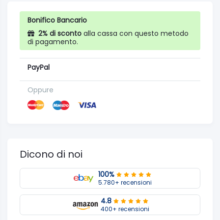
Bonifico Bancario
2% di sconto
alla cassa con questo metodo
di pagamento.
PayPal
Oppure
Dicono di noi
100%
5.780+ recensioni
4.8
400+ recensioni