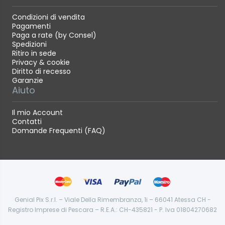
Condizioni di vendita
Pagamenti
Paga a rate (by Consel)
Spedizioni
Ritiro in sede
Privacy & cookie
Diritto di recesso
Garanzie
Aiuto
Il mio Account
Contatti
Domande Frequenti (FAQ)
Genial Pix S.r.l. – Viale Della Rimembranza, 1i – 66041 Atessa CH -
Registro Imprese di Pescara – R.E.A.: CH-435821 - P. Iva 01804270682