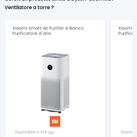
Ventilatore a torre ?
Xiaomi Smart Air Purifier 4 Bianco
Xiaomi Sm
Purificatore d`aria
Purificat
Disponibile in 5/8 gg
Disponib