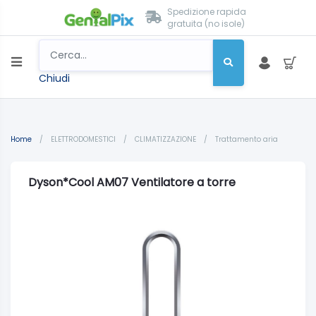
Spedizione rapida
gratuita (no isole)
Chiudi
Home
/
ELETTRODOMESTICI
/
CLIMATIZZAZIONE
/
Trattamento aria
Dyson*Cool AM07 Ventilatore a torre