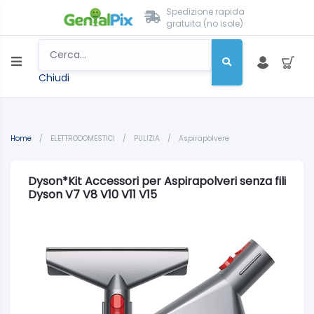
Spedizione rapida
gratuita (no isole)
Chiudi
Home
/
ELETTRODOMESTICI
/
PULIZIA
/
Aspirapolvere
Dyson*Kit Accessori per Aspirapolveri senza fili
Dyson V7 V8 V10 V11 V15