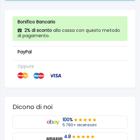
Bonifico Bancario
2% di sconto
alla cassa con questo metodo
di pagamento.
PayPal
Oppure
Dicono di noi
100%
5.780+ recensioni
4.8