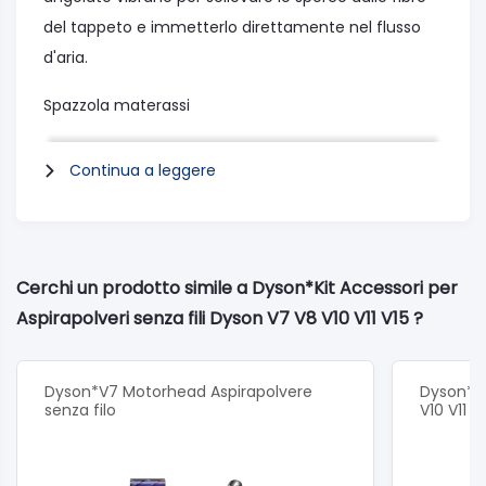
del tappeto e immetterlo direttamente nel flusso
d'aria.
Spazzola materassi
I raccoglitori di pelucchi nella parte anteriore e le
Continua a leggere
alette posteriori accumulano le fibre raccolte e le
rilasciano nel flusso d'aria.Aumenta la superficie di
aspirazione. Facilita la pulizia di scale, tappezzerie e
tende.
Cerchi un prodotto simile a Dyson*Kit Accessori per
Aspirapolveri senza fili Dyson V7 V8 V10 V11 V15 ?
Mini spazzola delicata
La forma affusolata convoglia il flusso d'aria e
Dyson*V7 Motorhead Aspirapolvere
Dyson*Ki
distribuisce la pressione su tutta la lunghezza della
senza filo
V10 V11 V
spazzola.Le setole flessibili sono più distanziate nella
parte anteriore per impedire che la spazzola si