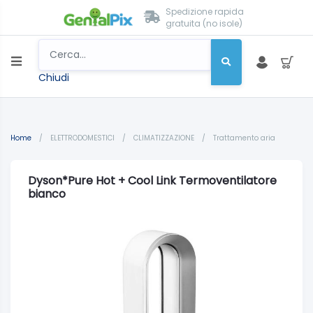
Spedizione rapida
gratuita (no isole)
Chiudi
Home
/
ELETTRODOMESTICI
/
CLIMATIZZAZIONE
/
Trattamento aria
Dyson*Pure Hot + Cool Link Termoventilatore
bianco