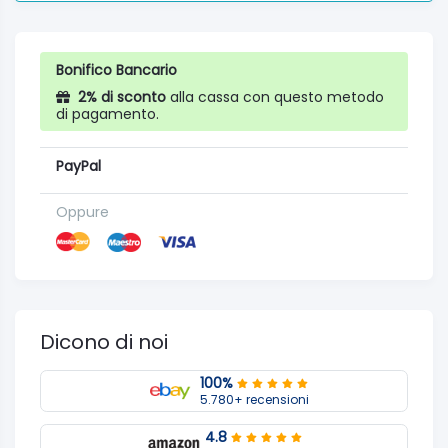
Bonifico Bancario
2% di sconto
alla cassa con questo metodo
di pagamento.
PayPal
Oppure
Dicono di noi
100%
5.780+ recensioni
4.8