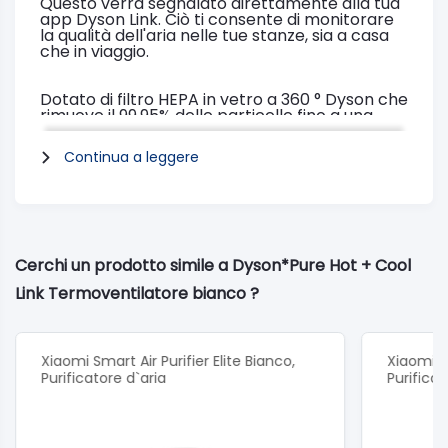
Questo verrà segnalato direttamente alla tua
app Dyson Link. Ciò ti consente di monitorare
la qualità dell'aria nelle tue stanze, sia a casa
che in viaggio.
Dotato di filtro HEPA in vetro a 360 ° Dyson che
rimuove il 99,95% delle particelle fino a una
dimensione di soli 0,1 micron dall'aria.²
Questo è circa cento volte più piccolo del
Continua a leggere
diametro di un capello umano.
Controllo Jet focus:
Due potenti modalità del flusso d'aria
forniscono un riscaldamento mirato a lungo
raggio o garantiscono un riscaldamento
rapido e uniforme della stanza.
Flusso d'aria esattamente dove lo desideri.
Cerchi un prodotto simile a Dyson*Pure Hot + Cool
App Dyson Link
Monitora la qualità dell'aria con l'app, controlla
Link Termoventilatore bianco ?
le impostazioni del tuo dispositivo, imposta gli
orari e controlla la durata del filtro.³
Il telecomando curvo e magnetico, per una
pratica conservazione direttamente sul
Xiaomi Smart Air Purifier Elite Bianco,
Xiaomi S
dispositivo.
Purificatore d`aria
Purificat
Modalità notturna:
Utilizza l'impostazione più silenziosa del