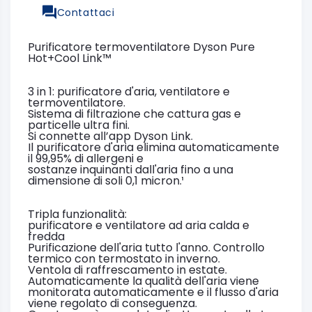
Contattaci
Purificatore termoventilatore Dyson Pure
Hot+Cool Link™
3 in 1: purificatore d'aria, ventilatore e
termoventilatore.
Sistema di filtrazione che cattura gas e
particelle ultra fini.
Si connette all’app Dyson Link.
Il purificatore d'aria elimina automaticamente
il 99,95% di allergeni e
sostanze inquinanti dall'aria fino a una
dimensione di soli 0,1 micron.¹
Tripla funzionalità:
purificatore e ventilatore ad aria calda e
fredda
Purificazione dell'aria tutto l'anno. Controllo
termico con termostato in inverno.
Ventola di raffrescamento in estate.
Automaticamente la qualità dell'aria viene
monitorata automaticamente e il flusso d'aria
viene regolato di conseguenza.