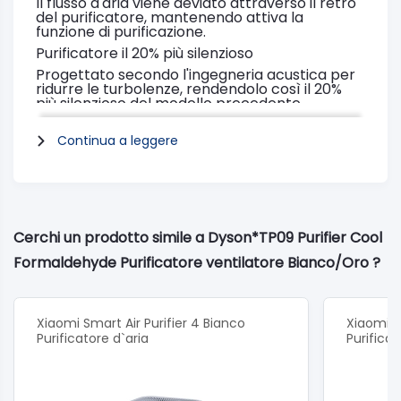
Il flusso d'aria viene deviato attraverso il retro
del purificatore, mantenendo attiva la
funzione di purificazione.
Purificatore il 20% più silenzioso
Progettato secondo l'ingegneria acustica per
ridurre le turbolenze, rendendolo così il 20%
più silenzioso del modello precedente.
Controllo tramite App
Continua a leggere
Controlla e monitora la qualità dell'aria,
ovunque tu sia attraverso l'app Dyson Link.⁵
Purificatore ventilatore Dyson Purifier Cool
Formaldehyde in modalità notturna
Modalità notte
Cerchi un prodotto simile a Dyson*TP09 Purifier Cool
Per chi ha il sonno leggero, monitora e purifica
l'aria utilizzando le impostazioni più silenziose
Formaldehyde Purificatore ventilatore Bianco/Oro ?
con un display oscurato.
Oscillazione fino a 350 ̊
Oscillazione regolabile per diffondere aria
Xiaomi Smart Air Purifier 4 Bianco
Xiaomi Sm
purificata nell'intera stanza.
Purificatore d`aria
Purificat
Filtro che viene cambiato
Semplice manutenzione dei filtri
Il filtro catalitico non deve essere né sostituito