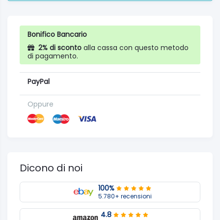
Bonifico Bancario
2% di sconto
alla cassa con questo metodo
di pagamento.
PayPal
Oppure
Dicono di noi
100%
5.780+ recensioni
4.8