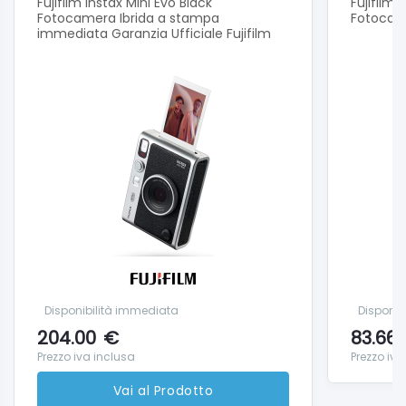
Fujifilm Instax Mini Evo Black
Fujifilm*
Fotocamera Ibrida a stampa
Fotocam
immediata Garanzia Ufficiale Fujifilm
Disponibilità immediata
Disponib
204.00
€
83.66
Prezzo iva inclusa
Prezzo iva
Vai al Prodotto