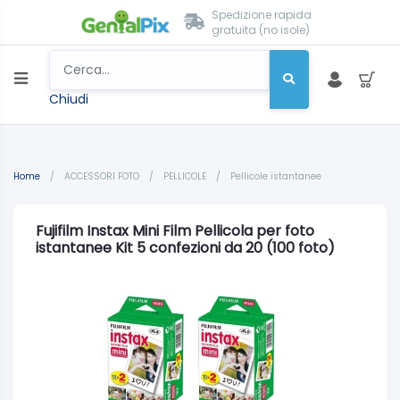
Spedizione rapida
gratuita (no isole)
Chiudi
Home
/
ACCESSORI FOTO
/
PELLICOLE
/
Pellicole istantanee
Fujifilm Instax Mini Film Pellicola per foto
istantanee Kit 5 confezioni da 20 (100 foto)