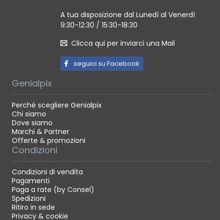
Dimensione dell’immagine 62mm x 46mm
A tua disposizione dal Lunedì al Venerdì
Tempo di sviluppo della pellicola – Circa 90
9:30-12:30 / 15:30-18:30
secondi (varia a seconda della temperatura
Clicca qui per inviarci una Mail
ambiente)
seguici su Facebook
Specifiche di stampa:
Genialpix
Risoluzione di stampa – 12.5 punti/mm (318 dpi,
Perché scegliere Genialpix
Chi siamo
passo di 80 μm)
Dove siamo
Livelli di stampa – 256 livelli per colore (RGB)
Marchi & Partner
Offerte & promozioni
Formato immagini supportato: JPEG / PNG / HEIF /
Condizioni
DNG
Tempo di stampa – approssimativamete 12
Condizioni di vendita
Pagamenti
secondi
Paga a rate (by Consel)
Capacità di stampa – Circa 100 (da piena carica;
Spedizioni
Ritiro in sede
il numero di stampe dipende dalle condizioni di
Privacy & cookie