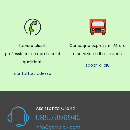
Prendi carta e penna, dilettati nel fare un disegno
o un semplice scarabocchio, catturalo tramite l’app
con il tuo smartphone e osserva come l’app ti
supporterà nel ritagliare il tuo schizzo.
Poi sta a te aggiungerlo ai tuoi scatti, modificarlo
Servizio clienti
Consegne express in 24 ore
e stamparlo.
professionale e con tecnici
e servizio di ritiro in sede
Lo strumento perfetto per la creatività.
qualificati
scopri di più
contattaci adesso
Specifiche tecniche
Film:
Assistenza Clienti
Pellicola – Fujifilm Instant Colour Film “instax mini”
085.7996940
(disponibile separatamente)
Dimensione della pellicola – 86mm x 54mm
info@genialpix.com