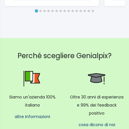
Riunisci tutti i tuoi momenti preferiti in un’unica
stampa per raccontare la tua storia.
Questa funzione è perfetta per mostrare la tua
personalità divertente ed estroversa.
Adesivi
Perché scegliere Genialpix?
Con gli oltre 1.200 “stickers” che troverai all’interno
dell’app, potrai decorare le tue foto prima della
stampa.
Siamo sicuri che ne troverai uno per ogni
Siamo un'azienda 100%
Oltre 30 anni di esperienza
occasione (o anche per nascondere lo sconosciuto
italiana
e 99% dei feedback
sullo sfondo).
positivo
altre informazioni
Disegna, modifica e stampa
cosa dicono di noi