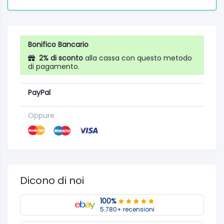
Bonifico Bancario
2% di sconto
alla cassa con questo metodo
di pagamento.
PayPal
Oppure
Dicono di noi
100%
5.780+ recensioni