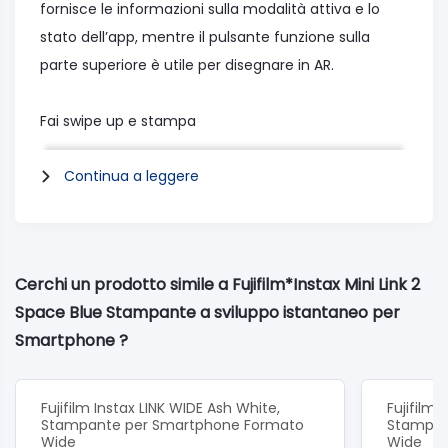
fornisce le informazioni sulla modalità attiva e lo
stato dell’app, mentre il pulsante funzione sulla
parte superiore è utile per disegnare in AR.
Fai swipe up e stampa
Continua a leggere
Conferire matericità alle tue immagini è facile e
veloce.
Tramite l’app mini Link, seleziona lo scatto che
vuoi stampare.
Cerchi un prodotto simile a Fujifilm*Instax Mini Link 2
Aggiungi testo, ridimensiona l’immagine, applica
Space Blue Stampante a sviluppo istantaneo per
un filtro, gioca con i contrasti, poi connettiti in
Smartphone ?
modalità wireless alla mini Link 2 prima di passare
alla stampa.
Fujifilm Instax LINK WIDE Ash White,
Fujifilm
Stampante per Smartphone Formato
Stampan
Aggiungi una cornice
Wide
Wide