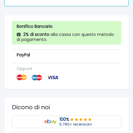
Bonifico Bancario
2% di sconto
alla cassa con questo metodo
di pagamento.
PayPal
Oppure
Dicono di noi
100%
5.780+ recensioni