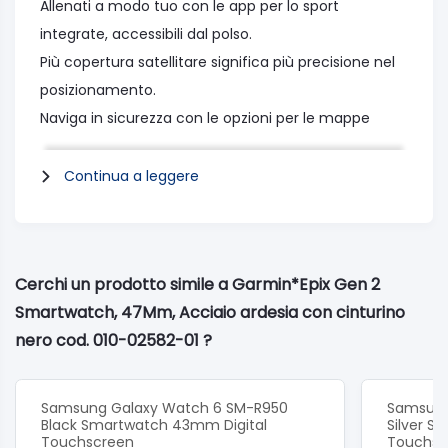
Allenati a modo tuo con le app per lo sport
integrate, accessibili dal polso.
Più copertura satellitare significa più precisione nel
posizionamento.
Naviga in sicurezza con le opzioni per le mappe
TopoActive disponibili al polso.
Continua a leggere
PROGETTATO PER IL TUO STILE DI VITA
Lo splendido schermo AMOLED da 1,3″ , sempre
attivo, rende visibile il tuo orologio anche in pieno
Cerchi un prodotto simile a Garmin*Epix Gen 2
sole.
Smartwatch, 47Mm, Acciaio ardesia con cinturino
nero cod. 010-02582-01 ?
TOUCHSCREEN E PULSANTI
Gli affidabili comandi dei pulsanti, funzionanti in
qualsiasi ambiente, sono abbinati a una nuova
Samsung Galaxy Watch 6 SM-R950
Samsung
Black Smartwatch 43mm Digital
Silver S
interfaccia touchscreen reattiva per un rapido
Touchscreen
Touchsc