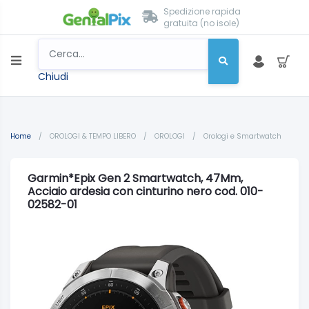
Spedizione rapida
gratuita (no isole)
Chiudi
Home
/
OROLOGI & TEMPO LIBERO
/
OROLOGI
/
Orologi e Smartwatch
Garmin*Epix Gen 2 Smartwatch, 47Mm,
Acciaio ardesia con cinturino nero cod. 010-
02582-01