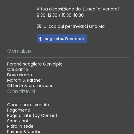
MONITORAGGIO DELL'ENERGIA BODY BATTERY™
A tua disposizione dal Lunedì al Venerdì
Ottimizza le riserve di energia del corpo prendendo
9:30-12:30 / 15:30-18:30
in considerazione la variabilità della frequenza
Clicca qui per inviarci una Mail
cardiaca, lo stress, il sonno e altri dati per sapere
quando sei pronto per l'attività o quando hai
seguici su Facebook
bisogno di riposare.
Genialpix
RILEVAMENTO DELL'IDRATAZIONE
Perché scegliere Genialpix
Registra la quantità di liquidi assunti durante il giorno
Chi siamo
Dove siamo
per non dimenticare di idratarti.
Marchi & Partner
Offerte & promozioni
Puoi anche impostare un obiettivo manuale oppure
Condizioni
averlo automatico che si adatti alla quantità di
sudore che perdi durante le attività.
Condizioni di vendita
Pagamenti
Paga a rate (by Consel)
APP PER LO SPORT
Spedizioni
Ritiro in sede
Utilizza profili attività precaricati per trail running,
Privacy & cookie