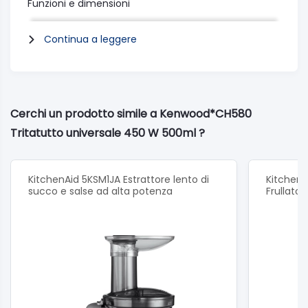
Funzioni e dimensioni
Possibile tritare il ghiaccio:Sì
Varie
Continua a leggere
Parti lavabili in lavastoviglie:Sì
Sistema a 4 lame:Sì
Coperchio con sistema Interlock:Sì
Capacità
Dimensioni ciotola:500ml
Cerchi un prodotto simile a Kenwood*CH580
Tritatutto universale 450 W 500ml ?
henAid 5KSM1JA Estrattore lento di
KitchenAid 5KHBV8
o e salse ad alta potenza
Frullatore ad Imme