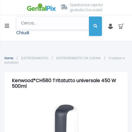
Spedizione rapida
gratuita (no isole)
Chiudi
Home
/
ELETTRODOMESTICI
/
ELETTRODOMESTICI DA CUCINA
/
Frullatori e
estrattori
Kenwood*CH580 Tritatutto universale 450 W
500ml