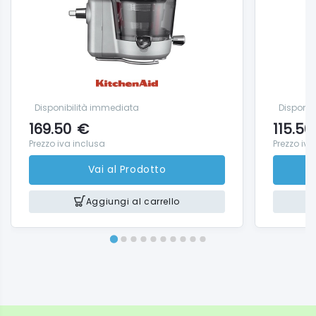
ponibilità immediata
Disponibilità immed
.50
€
115.50
€
o iva inclusa
Prezzo iva inclusa
Vai al Prodotto
Vai al
Aggiungi al carrello
Aggiungi